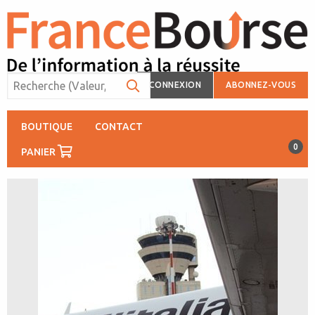
CONNEXION
ABONNEZ-VOUS
BOUTIQUE
CONTACT
0
PANIER