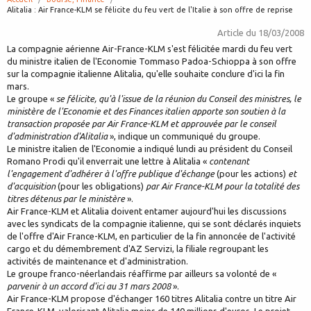
page:
Alitalia : Air France-KLM se félicite du feu vert de l'Italie à son offre de reprise
Article du
18/03/2008
La compagnie aérienne Air-France-KLM s'est félicitée mardi du feu vert
du ministre italien de l'Economie Tommaso Padoa-Schioppa à son offre
sur la compagnie italienne Alitalia, qu'elle souhaite conclure d'ici la fin
mars.
Le groupe «
se félicite, qu'à l'issue de la réunion du Conseil des ministres, le
ministère de l'Economie et des Finances italien apporte son soutien à la
transaction proposée par Air France-KLM et approuvée par le conseil
d'administration d'Alitalia
», indique un communiqué du groupe.
Le ministre italien de l'Economie a indiqué lundi au président du Conseil
Romano Prodi qu'il enverrait une lettre à Alitalia «
contenant
l'engagement d'adhérer à l'offre publique d'échange
(pour les actions)
et
d'acquisition
(pour les obligations)
par Air France-KLM pour la totalité des
titres détenus par le ministère
».
Air France-KLM et Alitalia doivent entamer aujourd'hui les discussions
avec les syndicats de la compagnie italienne, qui se sont déclarés inquiets
de l'offre d'Air France-KLM, en particulier de la fin annoncée de l'activité
cargo et du démembrement d'AZ Servizi, la filiale regroupant les
activités de maintenance et d'administration.
Le groupe franco-néerlandais réaffirme par ailleurs sa volonté de «
parvenir à un accord d'ici au 31 mars 2008
».
Air France-KLM propose d'échanger 160 titres Alitalia contre un titre Air