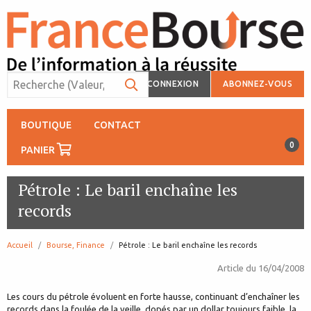
CONNEXION
ABONNEZ-VOUS
BOUTIQUE
CONTACT
0
PANIER
Pétrole : Le baril enchaîne les
records
Accueil
Bourse, Finance
page:
Pétrole : Le baril enchaîne les records
Article du
16/04/2008
Les cours du pétrole évoluent en forte hausse, continuant d’enchaîner les
records dans la foulée de la veille, dopés par un dollar toujours faible, la