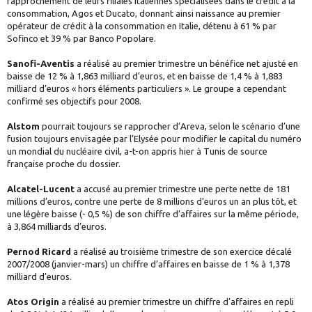
rapprochement de leurs filiales italiennes spécialisées dans le crédit à la
consommation, Agos et Ducato, donnant ainsi naissance au premier
opérateur de crédit à la consommation en Italie, détenu à 61 % par
Sofinco et 39 % par Banco Popolare.
Sanofi-Aventis
a réalisé au premier trimestre un bénéfice net ajusté en
baisse de 12 % à 1,863 milliard d’euros, et en baisse de 1,4 % à 1,883
milliard d’euros « hors éléments particuliers ». Le groupe a cependant
confirmé ses objectifs pour 2008.
Alstom
pourrait toujours se rapprocher d’Areva, selon le scénario d’une
fusion toujours envisagée par l’Elysée pour modifier le capital du numéro
un mondial du nucléaire civil, a-t-on appris hier à Tunis de source
française proche du dossier.
Alcatel-Lucent
a accusé au premier trimestre une perte nette de 181
millions d’euros, contre une perte de 8 millions d’euros un an plus tôt, et
une légère baisse (- 0,5 %) de son chiffre d’affaires sur la même période,
à 3,864 milliards d’euros.
Pernod Ricard
a réalisé au troisième trimestre de son exercice décalé
2007/2008 (janvier-mars) un chiffre d’affaires en baisse de 1 % à 1,378
milliard d’euros.
Atos Origin
a réalisé au premier trimestre un chiffre d’affaires en repli