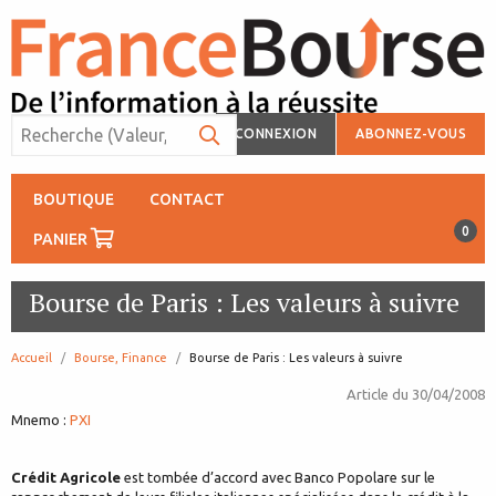
CONNEXION
ABONNEZ-VOUS
BOUTIQUE
CONTACT
0
PANIER
Bourse de Paris : Les valeurs à suivre
Accueil
Bourse, Finance
page:
Bourse de Paris : Les valeurs à suivre
Article du
30/04/2008
Mnemo :
PXI
Crédit Agricole
est tombée d’accord avec Banco Popolare sur le