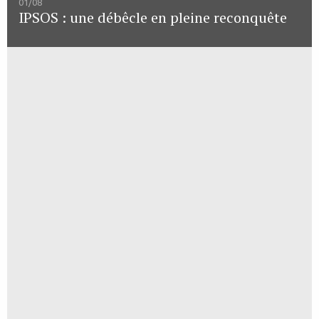
01/08
IPSOS : une débêcle en pleine reconquête