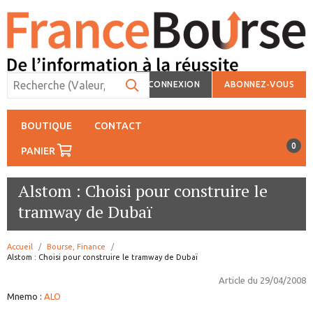
CONNEXION
ABONNEZ-VOUS
BOUTIQUE
CONTACT
0
PANIER
Alstom : Choisi pour construire le
tramway de Dubaï
Accueil
Bourse, Finance
page:
Alstom : Choisi pour construire le tramway de Dubaï
Article du
29/04/2008
Mnemo :
ALO