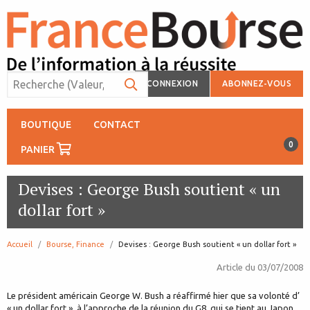
CONNEXION
ABONNEZ-VOUS
BOUTIQUE
CONTACT
0
PANIER
Devises : George Bush soutient « un
dollar fort »
Accueil
Bourse, Finance
page:
Devises : George Bush soutient « un dollar fort »
Article du
03/07/2008
Le président américain George W. Bush a réaffirmé hier que sa volonté d’
« un dollar fort », à l’approche de la réunion du G8, qui se tient au Japon