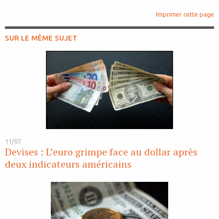
Imprimer cette page
SUR LE MÊME SUJET
11/07
Devises : L’euro grimpe face au dollar après
deux indicateurs américains