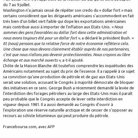
du 7 au 9 juillet.
Washington n’a jamais cessé de répéter son credo du « dollar fort » mais
certains considèrent que les dirigeants américains s’accommodent en fait
très bien d’un billet vert faible qui dope les exportations américaines
mais contribue aussi à importer de l’inflation aux Etats-Unis.
« Nous
sommes des gens favorables au dollar fort dans cette administration et
nous avons toujours été pour un dollar fort »
, a déclaré le président Bush.
«
Et (nous) pensons que la relative force de notre économie reflètera cela.
Une chose que nous devons clairement établir auprès de nos partenaires,
c’est que nous n’allons pas devenir protectionnistes. Nous croyons au libre
échange et aux marché ouverts »
, a-t-il ajouté.
L’hôte de la Maison Blanche dit toutefois comprendre les inquiétudes des
Américains notamment au sujet du prix de l’essence. Il a rappelé à ce sujet
sa conviction qu’une production de pétrole et de gaz aux Etats-Unis
serait une solution, accusant le Congrès à majorité démocrate de bloquer
des initiatives en ce sens. George Bush a récemment demandé la levée de
l’interdiction des forages pétroliers au large des Etats-Unis mais il paraît
peu probable que le Congrès accepte de lever cette interdiction en
vigueur depuis 1981. Il a aussi demandé au Congrès d’ouvrir à
l’exploration une réserve naturelle arctique et de cesser de s’opposer au
recours au schiste bitumineux qui peut produire du pétrole.
Francebourse.com, avec AFP