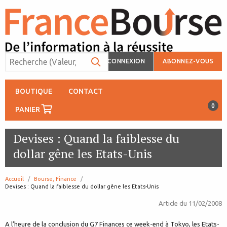
CONNEXION
ABONNEZ-VOUS
BOUTIQUE
CONTACT
0
PANIER
Devises : Quand la faiblesse du
dollar gêne les Etats-Unis
Accueil
Bourse, Finance
page:
Devises : Quand la faiblesse du dollar gêne les Etats-Unis
Article du
11/02/2008
A l’heure de la conclusion du G7 Finances ce week-end à Tokyo, les Etats-