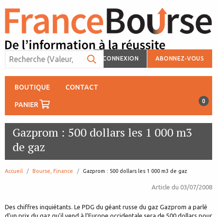
CONNEXION
ABONNEZ-VOUS
BOUTIQUE
CONTACT
0
PANIER
Gazprom : 500 dollars les 1 000 m3
de gaz
Accueil
Bourse, Finance
page:
Gazprom : 500 dollars les 1 000 m3 de gaz
Article du
03/07/2008
Des chiffres inquiétants. Le PDG du géant russe du gaz Gazprom a parlé
d’un prix du gaz qu’il vend à l’Europe occidentale sera de 500 dollars pour