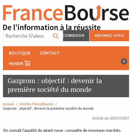
CONNEXION
ABONNEZ-VOUS
BOUTIQUE
CONTACT
0
PANIER
Gazprom : objectif : devenir la
première société du monde
Accueil
Articles FranceBourse
page:
Gazprom : objectif : devenir la première société du monde
Article du
09/07/2007
On connaît l’appétit du géant russe : conquête de nouveaux marchés,