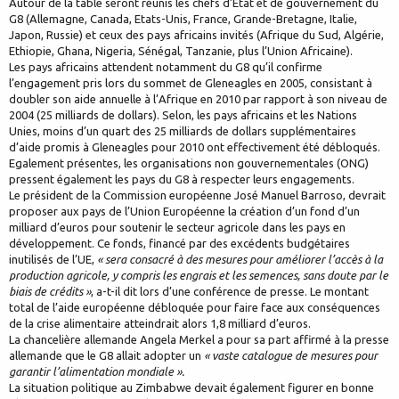
Autour de la table seront réunis les chefs d’Etat et de gouvernement du
G8 (Allemagne, Canada, Etats-Unis, France, Grande-Bretagne, Italie,
Japon, Russie) et ceux des pays africains invités (Afrique du Sud, Algérie,
Ethiopie, Ghana, Nigeria, Sénégal, Tanzanie, plus l’Union Africaine).
Les pays africains attendent notamment du G8 qu’il confirme
l’engagement pris lors du sommet de Gleneagles en 2005, consistant à
doubler son aide annuelle à l’Afrique en 2010 par rapport à son niveau de
2004 (25 milliards de dollars). Selon, les pays africains et les Nations
Unies, moins d’un quart des 25 milliards de dollars supplémentaires
d’aide promis à Gleneagles pour 2010 ont effectivement été débloqués.
Egalement présentes, les organisations non gouvernementales (ONG)
pressent également les pays du G8 à respecter leurs engagements.
Le président de la Commission européenne José Manuel Barroso, devrait
proposer aux pays de l’Union Européenne la création d’un fond d’un
milliard d’euros pour soutenir le secteur agricole dans les pays en
développement. Ce fonds, financé par des excédents budgétaires
inutilisés de l’UE,
« sera consacré à des mesures pour améliorer l’accès à la
production agricole, y compris les engrais et les semences, sans doute par le
biais de crédits »
, a-t-il dit lors d’une conférence de presse. Le montant
total de l’aide européenne débloquée pour faire face aux conséquences
de la crise alimentaire atteindrait alors 1,8 milliard d’euros.
La chancelière allemande Angela Merkel a pour sa part affirmé à la presse
allemande que le G8 allait adopter un
« vaste catalogue de mesures pour
garantir l’alimentation mondiale ».
La situation politique au Zimbabwe devait également figurer en bonne