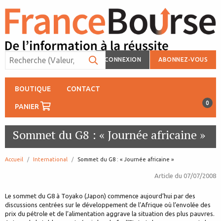
CONNEXION
ABONNEZ-VOUS
BOUTIQUE
CONTACT
0
PANIER
Sommet du G8 : « Journée africaine »
Accueil
International
page:
Sommet du G8 : « Journée africaine »
Article du
07/07/2008
Le sommet du G8 à Toyako (Japon) commence aujourd’hui par des
discussions centrées sur le développement de l’Afrique où l’envolée des
prix du pétrole et de l’alimentation aggrave la situation des plus pauvres.