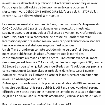
investisseurs attendant la publication d’indicateurs économiques avec
l’espoir que les difficultés de l’économie américaine pourraient
s’estomper. Vers 06h00 GMT (08h00 à Paris), l’euro valait 1,5707 dollar,
contre 1,5703 dollar vendredi à 21h00 GMT.
La saison des résultats continue. A Paris, une quinzaine d'entreprises du
CAC 40 publieront à partir de demain leurs résultats trimestriels.
Les investisseurs suivront aujourd’hui ceux de Verizon et Kraft Foods aux
Etats-Unis, ainsi que la conférence de presse du Fonds Monétaire
International pour présenter son nouveau rapport traitant de la stabilité
financière. Aucune statistique majeure n’est attendue.
Un chiffre à prendre en compte tout de même aujourd’hui : l’enquête
mensuelle publiée par l’institut GfK montre que le moral des
consommateurs allemands baisse encore. L’indicateur avancé du moral
des ménages est tombé à 2,1 en août, un plus bas depuis juin 2003, contre
3,6 (révisé en baisse) en juillet. Les inquiétudes sur l’évolution des prix à la
consommation et les incertitudes prévalant dans le secteur financier
dominent. Par ailleurs, l’inflation a atteint le mois dernier son plus haut
niveau en Allemagne depuis 1993.
Autres grands rendez-vous : la première évaluation du PIB au deuxième
trimestre aux Etats-Unis sera publiés jeudi, tandis que vendredi seront
diffusées les statistiques sur le marché de l’emploi et le taux de chômage
de juillet. Enfin, la Banque centrale américaine (Fed) va se réunir le 5 août.
Francebourse.com – Alexandra Voinchet, avec AFP