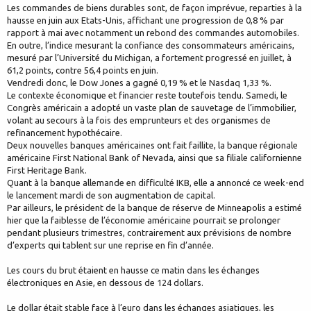
Les commandes de biens durables sont, de façon imprévue, reparties à la
hausse en juin aux Etats-Unis, affichant une progression de 0,8 % par
rapport à mai avec notamment un rebond des commandes automobiles.
En outre, l’indice mesurant la confiance des consommateurs américains,
mesuré par l’Université du Michigan, a fortement progressé en juillet, à
61,2 points, contre 56,4 points en juin.
Vendredi donc, le Dow Jones a gagné 0,19 % et le Nasdaq 1,33 %.
Le contexte économique et financier reste toutefois tendu. Samedi, le
Congrès américain a adopté un vaste plan de sauvetage de l’immobilier,
volant au secours à la fois des emprunteurs et des organismes de
refinancement hypothécaire.
Deux nouvelles banques américaines ont fait faillite, la banque régionale
américaine First National Bank of Nevada, ainsi que sa filiale californienne
First Heritage Bank.
Quant à la banque allemande en difficulté IKB, elle a annoncé ce week-end
le lancement mardi de son augmentation de capital.
Par ailleurs, le président de la banque de réserve de Minneapolis a estimé
hier que la faiblesse de l’économie américaine pourrait se prolonger
pendant plusieurs trimestres, contrairement aux prévisions de nombre
d’experts qui tablent sur une reprise en fin d’année.
Les cours du brut étaient en hausse ce matin dans les échanges
électroniques en Asie, en dessous de 124 dollars.
Le dollar était stable face à l’euro dans les échanges asiatiques, les