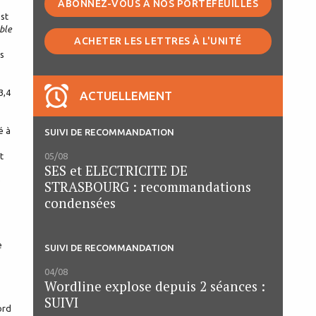
ABONNEZ-VOUS À NOS PORTEFEUILLES
est
able
ACHETER LES LETTRES À L'UNITÉ
is
3,4
ACTUELLEMENT
é à
SUIVI DE RECOMMANDATION
05/08
t
SES et ELECTRICITE DE
STRASBOURG : recommandations
condensées
e
SUIVI DE RECOMMANDATION
04/08
Wordline explose depuis 2 séances :
SUIVI
ord