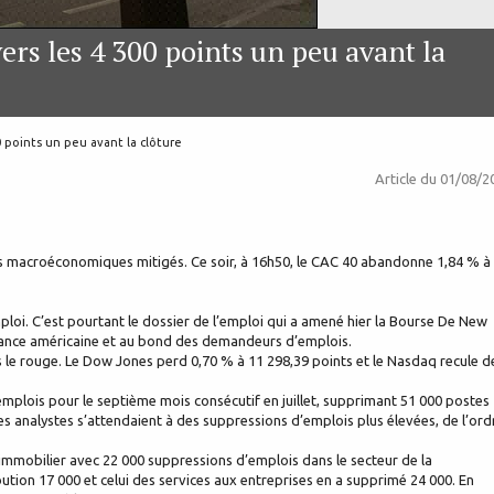
ers les 4 300 points un peu avant la
0 points un peu avant la clôture
Article du
01/08/2
es macroéconomiques mitigés. Ce soir, à 16h50, le CAC 40 abandonne 1,84 % à
mploi. C’est pourtant le dossier de l’emploi qui a amené hier la Bourse De New
oissance américaine et au bond des demandeurs d’emplois.
s le rouge. Le Dow Jones perd 0,70 % à 11 298,39 points et le Nasdaq recule d
emplois pour le septième mois consécutif en juillet, supprimant 51 000 postes
s analystes s’attendaient à des suppressions d’emplois plus élevées, de l’ord
 l’immobilier avec 22 000 suppressions d’emplois dans le secteur de la
ibution 17 000 et celui des services aux entreprises en a supprimé 24 000. En