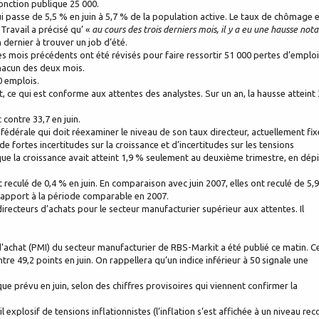
fonction publique 25 000.
 passe de 5,5 % en juin à 5,7 % de la population active. Le taux de chômage 
Travail a précisé qu’ «
au cours des trois derniers mois, il y a eu une hausse not
n dernier à trouver un job d’été.
es mois précédents ont été révisés pour faire ressortir 51 000 pertes d’emplo
chacun des deux mois.
0 emplois.
t, ce qui est conforme aux attentes des analystes. Sur un an, la hausse atteint 
 contre 33,7 en juin.
 fédérale qui doit réexaminer le niveau de son taux directeur, actuellement fix
e fortes incertitudes sur la croissance et d’incertitudes sur les tensions
 que la croissance avait atteint 1,9 % seulement au deuxième trimestre, en dépi
 reculé de 0,4 % en juin. En comparaison avec juin 2007, elles ont reculé de 5,9
r rapport à la période comparable en 2007.
directeurs d’achats pour le secteur manufacturier supérieur aux attentes. Il
 d’achat (PMI) du secteur manufacturier de RBS-Markit a été publié ce matin. C
ntre 49,2 points en juin. On rappellera qu’un indice inférieur à 50 signale une
que prévu en juin, selon des chiffres provisoires qui viennent confirmer la
explosif de tensions inflationnistes (l’inflation s’est affichée à un niveau rec