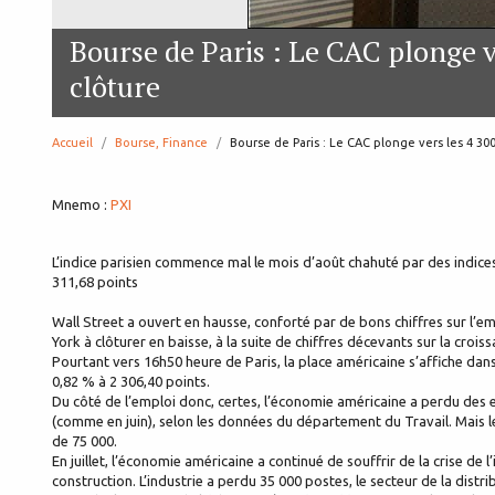
Bourse de Paris : Le CAC plonge v
clôture
Accueil
Bourse, Finance
page:
Bourse de Paris : Le CAC plonge vers les 4 30
Mnemo :
PXI
L’indice parisien commence mal le mois d’août chahuté par des indic
311,68 points
Wall Street a ouvert en hausse, conforté par de bons chiffres sur l’e
York à clôturer en baisse, à la suite de chiffres décevants sur la cr
Pourtant vers 16h50 heure de Paris, la place américaine s’affiche dan
0,82 % à 2 306,40 points.
Du côté de l’emploi donc, certes, l’économie américaine a perdu des 
(comme en juin), selon les données du département du Travail. Mais le
de 75 000.
En juillet, l’économie américaine a continué de souffrir de la crise de
construction. L’industrie a perdu 35 000 postes, le secteur de la distr