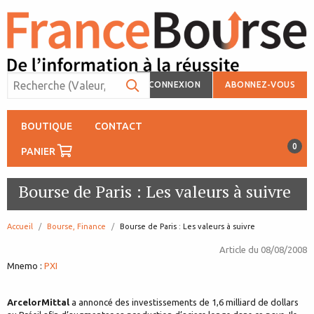
CONNEXION
ABONNEZ-VOUS
BOUTIQUE
CONTACT
0
PANIER
Bourse de Paris : Les valeurs à suivre
Accueil
Bourse, Finance
page:
Bourse de Paris : Les valeurs à suivre
Article du
08/08/2008
Mnemo :
PXI
ArcelorMittal
a annoncé des investissements de 1,6 milliard de dollars