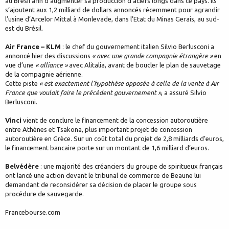
au Brésil afin d’augmenter sa production d’aciers longs dans ce pays. Ils
s’ajoutent aux 1,2 milliard de dollars annoncés récemment pour agrandir
l’usine d’Arcelor Mittal à Monlevade, dans l’Etat du Minas Gerais, au sud-
est du Brésil.
Air France – KLM
: le chef du gouvernement italien Silvio Berlusconi a
annoncé hier des discussions
« avec une grande compagnie étrangère »
en
vue d’une
« alliance »
avec Alitalia, avant de boucler le plan de sauvetage
de la compagnie aérienne.
Cette piste
« est exactement l’hypothèse opposée à celle de la vente à Air
France que voulait faire le précédent gouvernement »
, a assuré Silvio
Berlusconi.
Vinci
vient de conclure le financement de la concession autoroutière
entre Athènes et Tsakona, plus important projet de concession
autoroutière en Grèce. Sur un coût total du projet de 2,8 milliards d’euros,
le financement bancaire porte sur un montant de 1,6 milliard d’euros.
Belvédère
: une majorité des créanciers du groupe de spiritueux français
ont lancé une action devant le tribunal de commerce de Beaune lui
demandant de reconsidérer sa décision de placer le groupe sous
procédure de sauvegarde.
Francebourse.com