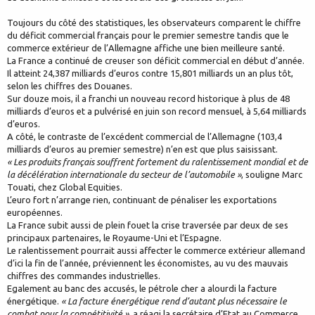
Toujours du côté des statistiques, les observateurs comparent le chiffre
du déficit commercial français pour le premier semestre tandis que le
commerce extérieur de l’Allemagne affiche une bien meilleure santé.
La France a continué de creuser son déficit commercial en début d’année.
Il atteint 24,387 milliards d’euros contre 15,801 milliards un an plus tôt,
selon les chiffres des Douanes.
Sur douze mois, il a franchi un nouveau record historique à plus de 48
milliards d’euros et a pulvérisé en juin son record mensuel, à 5,64 milliards
d’euros.
A côté, le contraste de l’excédent commercial de l’Allemagne (103,4
milliards d’euros au premier semestre) n’en est que plus saisissant.
« Les produits français souffrent fortement du ralentissement mondial et de
la décélération internationale du secteur de l’automobile »
, souligne Marc
Touati, chez Global Equities.
L’euro fort n’arrange rien, continuant de pénaliser les exportations
européennes.
La France subit aussi de plein fouet la crise traversée par deux de ses
principaux partenaires, le Royaume-Uni et l’Espagne.
Le ralentissement pourrait aussi affecter le commerce extérieur allemand
d’ici la fin de l’année, préviennent les économistes, au vu des mauvais
chiffres des commandes industrielles.
Egalement au banc des accusés, le pétrole cher a alourdi la facture
énergétique.
« La facture énergétique rend d’autant plus nécessaire le
combat pour la compétitivité »
, a réagi la secrétaire d’Etat au Commerce