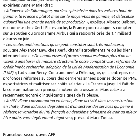
extérieur, Anne-Marie Idrac.
« A l’inverse de l’Allemagne, qui s’est spécialisée dans les voitures haut de
gamme, la France a plutôt misé sur le moyen-bas de gamme, et délocalise
aujourd’hui une grande partie de sa production »
, explique Alberto Balboni,
économiste chez Xerfi. En revanche, la France pourra toujours compter
sur le soutien du programme Airbus qui a rapporté près de 1,4 milliard
d’euros en juin.
« Les seules améliorations qu’on peut constater sont très modestes »
,
souligne Alexander Law, chez Xerfi, citant l’agroalimentaire ou les biens
intermédiaires.
« De nombreuses réformes conduites depuis plus d’un an
visent à améliorer de manière structurelle notre compétitivité : réforme du
crédit impôt-recherche, adoption de la Loi de Modernisation de l’Economie
(LME) »
, fait valoir Bercy. Contrairement à l'Allemagne, qui a entrepris de
profondes réformes au cours des dernières années pour se doter de PME
exportatrices et maîtriser ses coûts salariaux, la France a jusqu’ici fait de
la consommation son principal moteur de croissance. Mais celle-ci a
récemment montré d’inquiétants signes de faiblesse.
« A côté d’une consommation en berne, d’une activité dans la construction
en chute, d’une industrie dégradée et d’un secteur des services qui peine à
résister, la variation du PIB français au deuxième trimestre devrait au mieux
être nulle, voire légèrement négative »
, prévient Marc Touati.
Francebourse.com, avec AFP