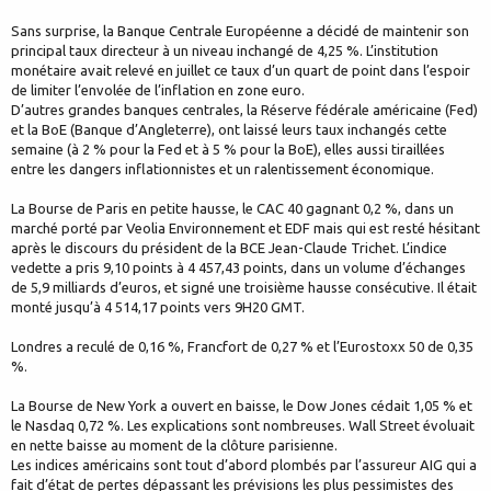
Sans surprise, la Banque Centrale Européenne a décidé de maintenir son
principal taux directeur à un niveau inchangé de 4,25 %. L’institution
monétaire avait relevé en juillet ce taux d’un quart de point dans l’espoir
de limiter l’envolée de l’inflation en zone euro.
D’autres grandes banques centrales, la Réserve fédérale américaine (Fed)
et la BoE (Banque d’Angleterre), ont laissé leurs taux inchangés cette
semaine (à 2 % pour la Fed et à 5 % pour la BoE), elles aussi tiraillées
entre les dangers inflationnistes et un ralentissement économique.
La Bourse de Paris en petite hausse, le CAC 40 gagnant 0,2 %, dans un
marché porté par Veolia Environnement et EDF mais qui est resté hésitant
après le discours du président de la BCE Jean-Claude Trichet. L’indice
vedette a pris 9,10 points à 4 457,43 points, dans un volume d’échanges
de 5,9 milliards d’euros, et signé une troisième hausse consécutive. Il était
monté jusqu’à 4 514,17 points vers 9H20 GMT.
Londres a reculé de 0,16 %, Francfort de 0,27 % et l’Eurostoxx 50 de 0,35
%.
La Bourse de New York a ouvert en baisse, le Dow Jones cédait 1,05 % et
le Nasdaq 0,72 %. Les explications sont nombreuses. Wall Street évoluait
en nette baisse au moment de la clôture parisienne.
Les indices américains sont tout d’abord plombés par l’assureur AIG qui a
fait d’état de pertes dépassant les prévisions les plus pessimistes des