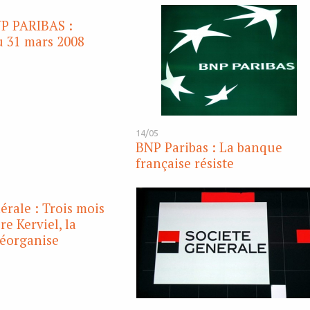
P PARIBAS :
u 31 mars 2008
14/05
BNP Paribas : La banque
française résiste
érale : Trois mois
re Kerviel, la
réorganise