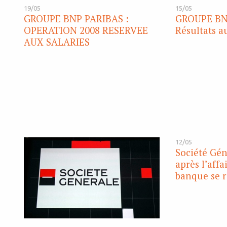
19/05
15/05
GROUPE BNP PARIBAS :
GROUPE BN
OPERATION 2008 RESERVEE
Résultats a
AUX SALARIES
12/05
Société Gén
après l’affai
banque se 