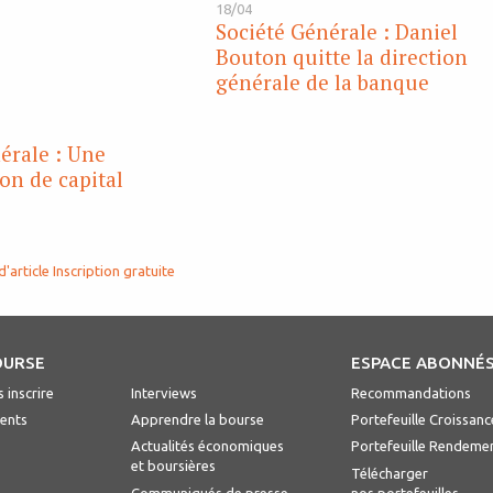
18/04
Société Générale : Daniel
Bouton quitte la direction
générale de la banque
érale : Une
on de capital
d'article
Inscription gratuite
OURSE
ESPACE ABONNÉ
 inscrire
Interviews
Recommandations
ents
Apprendre la bourse
Portefeuille Croissanc
Actualités économiques
Portefeuille Rendeme
et boursières
Télécharger
Communiqués de presse
nos portefeuilles