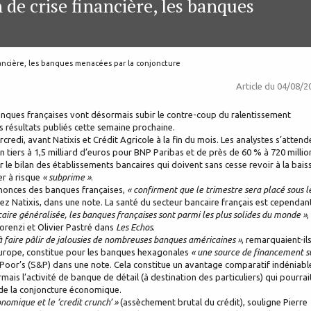
de crise financière, les banques
ancière, les banques menacées par la conjoncture
Article du
04/08/2
anques françaises vont désormais subir le contre-coup du ralentissement
 résultats publiés cette semaine prochaine.
credi, avant Natixis et Crédit Agricole à la fin du mois. Les analystes s’attend
n tiers à 1,5 milliard d’euros pour BNP Paribas et de près de 60 % à 720 millio
r le bilan des établissements bancaires qui doivent sans cesse revoir à la bais
er à risque
« subprime »
.
annonces des banques françaises,
« confirment que le trimestre sera placé sous l
hez Natixis, dans une note. La santé du secteur bancaire français est cependan
aire généralisée, les banques françaises sont parmi les plus solides du monde »
,
orenzi et Olivier Pastré dans
Les Echos
.
à faire pâlir de jalousies de nombreuses banques américaines »
, remarquaient-ils
’Europe, constitue pour les banques hexagonales
« une source de financement s
Poor’s (S&P) dans une note. Cela constitue un avantage comparatif indéniabl
ais l’activité de banque de détail (à destination des particuliers) qui pourrai
 de la conjoncture économique.
conomique et le ‘credit crunch’ »
(assèchement brutal du crédit), souligne Pierre