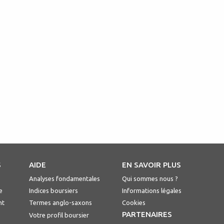
S
AIDE
EN SAVOIR PLUS
Analyses fondamentales
Qui sommes nous ?
e
Indices boursiers
Informations légales
nt
Termes anglo-saxons
Cookies
PARTENAIRES
Votre profil boursier