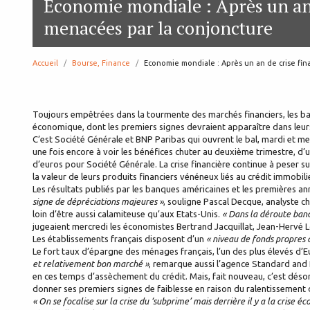
Economie mondiale : Après un an 
menacées par la conjoncture
Accueil
Bourse, Finance
page:
Economie mondiale : Après un an de crise fin
Toujours empêtrées dans la tourmente des marchés financiers, les b
économique, dont les premiers signes devraient apparaître dans leurs
C’est Société Générale et BNP Paribas qui ouvrent le bal, mardi et mer
une fois encore à voir les bénéfices chuter au deuxième trimestre, d’u
d’euros pour Société Générale. La crise financière continue à peser su
la valeur de leurs produits financiers vénéneux liés au crédit immobili
Les résultats publiés par les banques américaines et les premières 
signe de dépréciations majeures »
, souligne Pascal Decque, analyste c
loin d’être aussi calamiteuse qu’aux Etats-Unis.
« Dans la déroute banc
jugeaient mercredi les économistes Bertrand Jacquillat, Jean-Hervé L
Les établissements français disposent d’un
« niveau de fonds propres 
Le fort taux d’épargne des ménages français, l’un des plus élevés d
et relativement bon marché »
, remarque aussi l’agence Standard and 
en ces temps d’assèchement du crédit. Mais, fait nouveau, c’est désorm
donner ses premiers signes de faiblesse en raison du ralentissement
« On se focalise sur la crise du ‘subprime’ mais derrière il y a la crise é