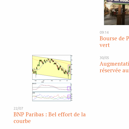
09:14
Bourse de P
vert
30/05
Augmentati
réservée au
22/07
BNP Paribas : Bel effort de la
courbe