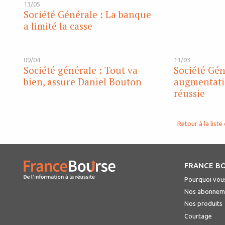
13/05
Société Générale : La banque
a limité la casse
09/04
11/03
Société générale : Tout va
Société Gén
bien, assure Daniel Bouton
augmentati
réussie
Retour à la liste 
FRANCE B
Pourquoi vous
Nos abonnem
Nos produits
Courtage