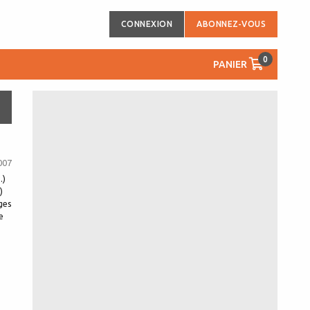
CONNEXION
ABONNEZ-VOUS
0
PANIER
007
.)
)
ages
e