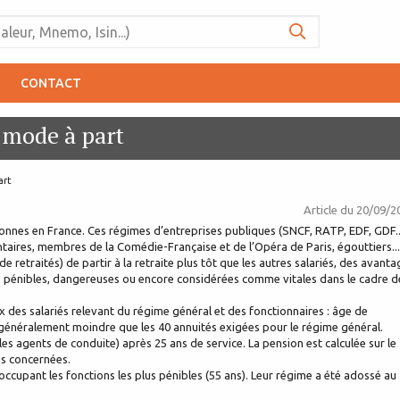
CONTACT
 mode à part
art
Article du
20/09/2
sonnes en France. Ces régimes d’entreprises publiques (SNCF, RATP, EDF, GDF..
ntaires, membres de la Comédie-Française et de l’Opéra de Paris, égouttiers...
de retraités) de partir à la retraite plus tôt que les autres salariés, des avant
ns pénibles, dangereuses ou encore considérées comme vitales dans le cadre d
x des salariés relevant du régime général et des fonctionnaires : âge de
n généralement moindre que les 40 annuités exigées pour le régime général.
les agents de conduite) après 25 ans de service. La pension est calculée sur le
es concernées.
 occupant les fonctions les plus pénibles (55 ans). Leur régime a été adossé au