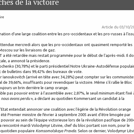
hes de la victoire
ire
Article du
03/10/2
tion d'une large coalition entre les pro-occidentaux et les pro-russes à l'iss
s attendue mercredi alors que les pro-occidentaux ont quasiment remporté les
Moscou sur les livraisons de gaz.
T a été retardée mais restait programmée pour le début de l'après-midi. Il do
le, a annoncé la présidence.
mochenko (30,78%) et le parti présidentiel Notre Ukraine-Autodéfense populai
 de bulletins dans 99,42% des bureaux de vote.
or Ianoukovitch (arrivé en tête avec 34,28%) peut compter sur les communiste
 de 39,66%, insuffisants pour revendiquer la victoire. Même s'il rallie le Bloc
 toujours un brin derrière le camp orange.
semble pas pouvoir entrer à l'assemblée avec 2,87%, le seuil minimum étant fixé 
ue nous avons perdu
», a déclaré au quotidien Kommersant un candidat à la
'Etat entendait annoncer une coalition avec l'égérie de la Révolution orange
à été Premier ministre de février à septembre 2005 avant d'être limogée par
 pouvoir au sein de l'équipe victorieuse lors de la révolution pacifique de 200
o a rencontré mardi Volodymyr Litvine, chef du bloc portant son nom, pour le
 quotidien populaire
Komsomolskaya Pravda
. Selon ce dernier, Volodymyr Litv