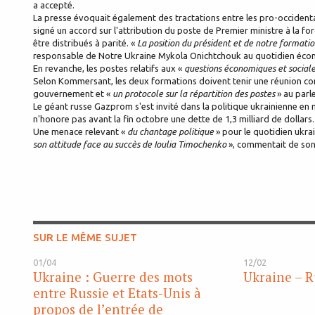
a accepté.
La presse évoquait également des tractations entre les pro-occidentau
signé un accord sur l'attribution du poste de Premier ministre à la forc
être distribués à parité. «
La position du président et de notre formation
responsable de Notre Ukraine Mykola Onichtchouk au quotidien éc
En revanche, les postes relatifs aux «
questions économiques et social
Selon Kommersant, les deux formations doivent tenir une réunion co
gouvernement et «
un protocole sur la répartition des postes
» au parl
Le géant russe Gazprom s'est invité dans la politique ukrainienne en m
n'honore pas avant la fin octobre une dette de 1,3 milliard de dollars.
Une menace relevant «
du chantage politique
» pour le quotidien ukra
son attitude face au succès de Ioulia Timochenko
», commentait de son 
SUR LE MÊME SUJET
01/04
12/02
Ukraine : Guerre des mots
Ukraine – Ru
entre Russie et Etats-Unis à
propos de l’entrée de