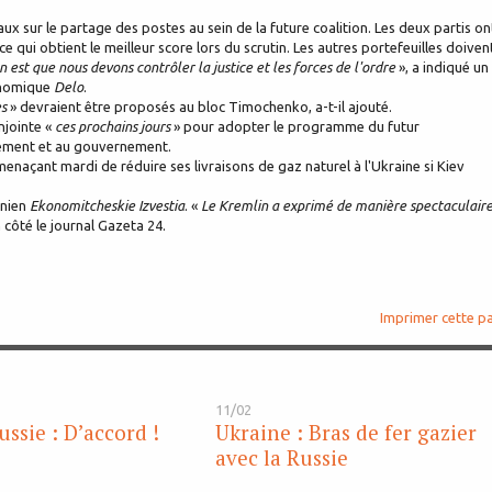
x sur le partage des postes au sein de la future coalition. Les deux partis on
e qui obtient le meilleur score lors du scrutin. Les autres portefeuilles doiven
 est que nous devons contrôler la justice et les forces de l'ordre
», a indiqué un
onomique
Delo
.
es
» devraient être proposés au bloc Timochenko, a-t-il ajouté.
njointe «
ces prochains jours
» pour adopter le programme du futur
ement et au gouvernement.
enaçant mardi de réduire ses livraisons de gaz naturel à l'Ukraine si Kiev
inien
Ekonomitcheskie Izvestia
. «
Le Kremlin a exprimé de manière spectaculair
côté le journal Gazeta 24.
Imprimer cette p
11/02
ssie : D’accord !
Ukraine : Bras de fer gazier
avec la Russie