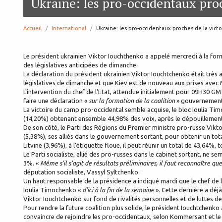
Ukraine: les pro-occidentaux proc
Accueil
International
page:
Ukraine: les pro-occidentaux proches de la victo
Le président ukrainien Viktor Iouchthenko a appelé mercredi à la forma
des législatives anticipées de dimanche.
La déclaration du président ukrainien Viktor Iouchtchenko était trè
législatives de dimanche et que Kiev est de nouveau aux prises avec 
L'intervention du chef de l'Etat, attendue initialement pour 09H30 GM
faire une déclaration «
sur la formation de la coalition
» gouvernementa
La victoire du camp pro-occidental semble acquise, le bloc Ioulia Ti
(14,20%) obtenant ensemble 44,98% des voix, après le dépouillement
De son côté, le Parti des Régions du Premier ministre pro-russe Vikt
(5,38%), ses alliés dans le gouvernement sortant, pour obtenir un total
Litvine (3,96%), à l'étiquette floue, il peut réunir un total de 43,64%,
Le Parti socialiste, allié des pro-russes dans le cabinet sortant, ne 
3%. «
Même s'il s'agit de résultats préliminaires, il faut reconnaître q
députation socialiste, Vassyl Syltchenko.
Un haut responsable de la présidence a indiqué mardi que le chef de l
Ioulia Timochenko «
d'ici à la fin de la semaine
». Cette dernière a déj
Viktor Iouchtchenko sur fond de rivalités personnelles et de luttes de
Pour rendre la future coalition plus solide, le président Iouchtchenk
convaincre de rejoindre les pro-occidentaux, selon Kommersant et le