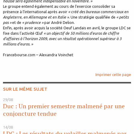
hausse sera également indispensable en novembre. »
Le groupe entend également au cours de l’exercice consolider sa
présence à l’international après avoir
« créé des bureaux commerciaux en
Angleterre, en Allemagne et en Italie »
. Une stratégie qualifiée de
« petits
pas »
et de
« prudence »
par André Delion.
Enfin, après avoir acquis la société Oeuf Landais en avril, le groupe LDC se
fixe dans l’activité Œuf
« un objectif de 50 millions d’euros de chiffre
d’affaires à l’horizon 2009, avec un résultat opérationnel supérieur à 3
millions d’euros. »
Francebourse.com – Alexandra Voinchet
Imprimer cette page
SUR LE MÊME SUJET
29/08
Duc : Un premier semestre malmené par une
conjoncture tendue
14/08
LDC : Les résultats du volailler malmenés par