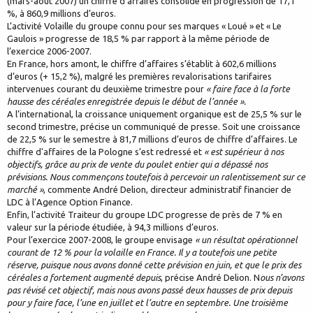
(mars-août 2007) un chiffre d’affaires consolidé en progression de 17,1
%, à 860,9 millions d’euros.
L’activité Volaille du groupe connu pour ses marques « Loué » et « Le
Gaulois » progresse de 18,5 % par rapport à la même période de
l’exercice 2006-2007.
En France, hors amont, le chiffre d’affaires s’établit à 602,6 millions
d’euros (+ 15,2 %), malgré les premières revalorisations tarifaires
intervenues courant du deuxième trimestre pour
« faire face à la forte
hausse des céréales enregistrée depuis le début de l’année ».
A l’international, la croissance uniquement organique est de 25,5 % sur le
second trimestre, précise un communiqué de presse. Soit une croissance
de 22,5 % sur le semestre à 81,7 millions d’euros de chiffre d’affaires. Le
chiffre d'affaires de la Pologne s’est redressé et
« est supérieur à nos
objectifs, grâce au prix de vente du poulet entier qui a dépassé nos
prévisions. Nous commençons toutefois à percevoir un ralentissement sur ce
marché »
, commente André Delion, directeur administratif financier de
LDC à l’Agence Option Finance.
Enfin, l’activité Traiteur du groupe LDC progresse de près de 7 % en
valeur sur la période étudiée, à 94,3 millions d’euros.
Pour l’exercice 2007-2008, le groupe envisage
« un résultat opérationnel
courant de 12 % pour la volaille en France. Il y a toutefois une petite
réserve, puisque nous avons donné cette prévision en juin, et que le prix des
céréales a fortement augmenté depuis
, précise André Delion. N
ous n’avons
pas révisé cet objectif, mais nous avons passé deux hausses de prix depuis
pour y faire face, l’une en juillet et l’autre en septembre. Une troisième