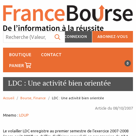
CONNEXION
ABONNEZ-VOUS
BOUTIQUE
CONTACT
0
PANIER
LDC : Une activité bien orientée
Accueil
Bourse, Finance
page:
LDC : Une activité bien orientée
Article du
08/10/2007
Mnemo :
LOUP
Le volailler LDC enregistre au premier semestre de l’exercice 2007-2008