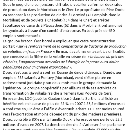
Sous le joug d’une conjoncture difficile, le volailler va fermer deux sites
de production dans le Morbihan et le Cher. Le propriétaire de Père Dodu
va renoncer à sa production de dindes à Locminé (451 emplois dans le
Morbihan) et de poulets à Châtelet (154 dans le Cher) et arrêter
l’abattage de canards à Pleucadeuc (62 dans le Morbihan), ont annoncé
les syndicats à l’issue d’un comité d’entreprise. En tout près de 650
emplois sont menacés.
Le groupe breton s’est borné à expliquer que cette restructuration
portait
« sur le renforcement de la compétitivité de l’activité de production
de volailles en frais en France »
. En mai, il avait mis en avant les difficultés
que connaissait la filière de la volaille en raison de
« la hausse du prix des
céréales, l’augmentation des coûts de l’énergie et la parité euro-dollar
pénalisante pour un groupe exportateur ».
Doux n’est pas le seul à souffrir. L’usine de dinde d’Unicopa, Dandy, qui
emploie 235 salariés à Pontivy (Morbihan), vient d’être placée en
redressement judiciaire pour deux mois mais le groupe demande la
liquidation. Le groupe coopératif a par ailleurs cédé ses activités de
transformation de volaille fraîche à Terrena (Les Poulets de Gers).
En revanche, LDC (Loué, Le Gaulois), basé dans la Sarthe, a affiché un
bénéfice net en hausse de plus de 25 % en 2007 à 53,5 millions d’euros et
a confirmé en juin être à l’affût d’éventuels achats. LDC est moins tourné
vers l’exportation et moins dépendant du prix des matières premières.
Doux, contrôlé à 80% par la famille Doux, a lui essuyé une perte de 35,3
millions d’euros en 2007. La direction cherche à s’adosser à un partenaire
tout en assurant
« ne pas être à vendre »
. Doux emploie 13 000 salariés