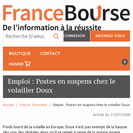
CONNEXION
ABONNEZ-VOUS
BOUTIQUE
CONTACT
0
PANIER
Emploi : Postes en suspens chez le
volailler Doux
Accueil
France, Economie
page:
Emploi : Postes en suspens chez le volailler Doux
Article du
11/07/2008
Poids lourd de la volaille en Europe, Doux n’est pas exempt de la hausse
des prix des céréales alors qu’il se remet à peine de la grippe aviaire.