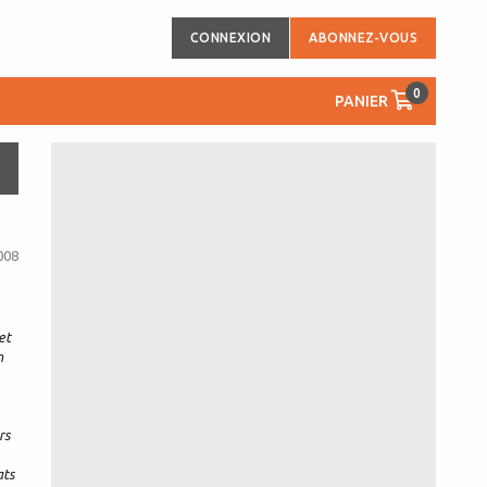
CONNEXION
ABONNEZ-VOUS
0
PANIER
008
et
n
rs
ats