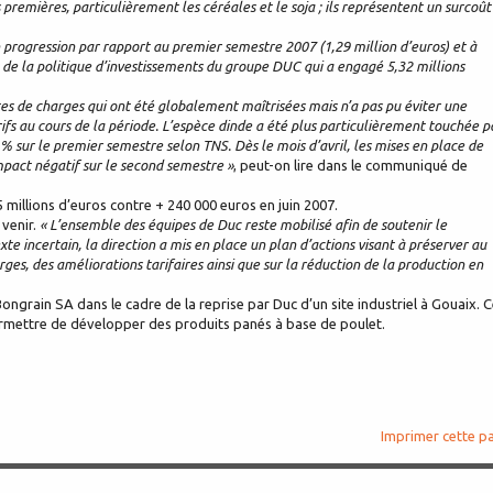
remières, particulièrement les céréales et le soja ; ils représentent un surcoût
n progression par rapport au premier semestre 2007 (1,29 million d’euros) et à
et de la politique d’investissements du groupe DUC qui a engagé 5,32 millions
stes de charges qui ont été globalement maîtrisées mais n’a pas pu éviter une
ifs au cours de la période. L’espèce dinde a été plus particulièrement touchée p
3 % sur le premier semestre selon TNS. Dès le mois d’avril, les mises en place de
mpact négatif sur le second semestre »
, peut-on lire dans le communiqué de
 millions d’euros contre + 240 000 euros en juin 2007.
venir.
« L’ensemble des équipes de Duc reste mobilisé afin de soutenir le
 incertain, la direction a mis en place un plan d’actions visant à préserver au
es, des améliorations tarifaires ainsi que sur la réduction de la production en
 Bongrain SA dans le cadre de la reprise par Duc d’un site industriel à Gouaix. C
permettre de développer des produits panés à base de poulet.
Imprimer cette p