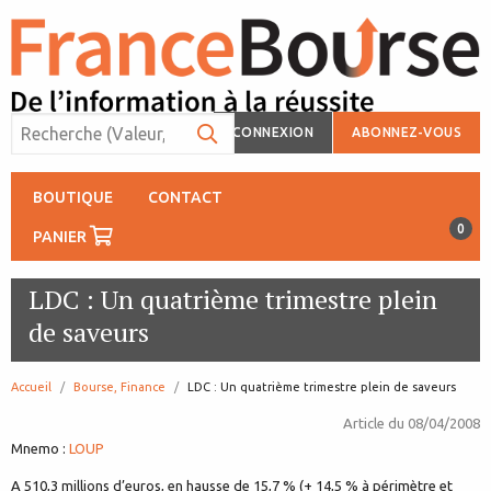
CONNEXION
ABONNEZ-VOUS
BOUTIQUE
CONTACT
0
PANIER
LDC : Un quatrième trimestre plein
de saveurs
Accueil
Bourse, Finance
page:
LDC : Un quatrième trimestre plein de saveurs
Article du
08/04/2008
Mnemo :
LOUP
A 510,3 millions d’euros, en hausse de 15,7 % (+ 14,5 % à périmètre et