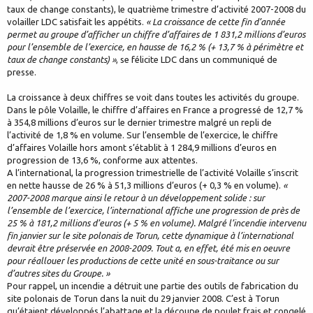
taux de change constants), le quatrième trimestre d’activité 2007-2008 du
volailler LDC satisfait les appétits.
« La croissance de cette fin d’année
permet au groupe d’afficher un chiffre d’affaires de 1 831,2 millions d’euros
pour l’ensemble de l’exercice, en hausse de 16,2 % (+ 13,7 % à périmètre et
taux de change constants) »
, se félicite LDC dans un communiqué de
presse.
La croissance à deux chiffres se voit dans toutes les activités du groupe.
Dans le pôle Volaille, le chiffre d’affaires en France a progressé de 12,7 %
à 354,8 millions d’euros sur le dernier trimestre malgré un repli de
l’activité de 1,8 % en volume. Sur l’ensemble de l’exercice, le chiffre
d’affaires Volaille hors amont s’établit à 1 284,9 millions d’euros en
progression de 13,6 %, conforme aux attentes.
A l’international, la progression trimestrielle de l’activité Volaille s’inscrit
en nette hausse de 26 % à 51,3 millions d’euros (+ 0,3 % en volume).
«
2007-2008 marque ainsi le retour à un développement solide : sur
l’ensemble de l’exercice, l’international affiche une progression de près de
25 % à 181,2 millions d’euros (+ 5 % en volume). Malgré l’incendie intervenu
fin janvier sur le site polonais de Torun, cette dynamique à l’international
devrait être préservée en 2008-2009. Tout a, en effet, été mis en oeuvre
pour réallouer les productions de cette unité en sous-traitance ou sur
d’autres sites du Groupe. »
Pour rappel, un incendie a détruit une partie des outils de fabrication du
site polonais de Torun dans la nuit du 29 janvier 2008. C’est à Torun
qu’étaient développés l’abattage et la découpe de poulet frais et congelé