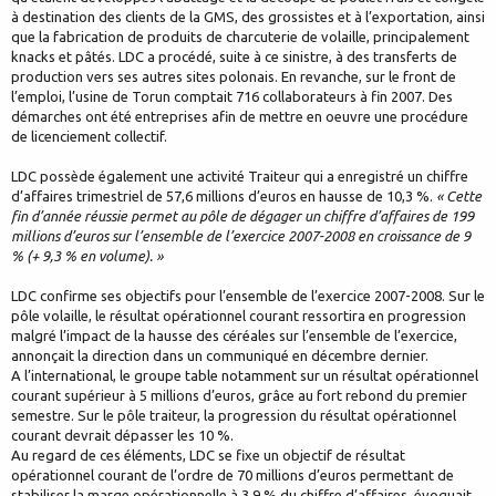
à destination des clients de la GMS, des grossistes et à l’exportation, ainsi
que la fabrication de produits de charcuterie de volaille, principalement
knacks et pâtés. LDC a procédé, suite à ce sinistre, à des transferts de
production vers ses autres sites polonais. En revanche, sur le front de
l’emploi, l’usine de Torun comptait 716 collaborateurs à fin 2007. Des
démarches ont été entreprises afin de mettre en oeuvre une procédure
de licenciement collectif.
LDC possède également une activité Traiteur qui a enregistré un chiffre
d’affaires trimestriel de 57,6 millions d’euros en hausse de 10,3 %.
« Cette
fin d’année réussie permet au pôle de dégager un chiffre d’affaires de 199
millions d’euros sur l’ensemble de l’exercice 2007-2008 en croissance de 9
% (+ 9,3 % en volume). »
LDC confirme ses objectifs pour l’ensemble de l’exercice 2007-2008. Sur le
pôle volaille, le résultat opérationnel courant ressortira en progression
malgré l’impact de la hausse des céréales sur l’ensemble de l’exercice,
annonçait la direction dans un communiqué en décembre dernier.
A l’international, le groupe table notamment sur un résultat opérationnel
courant supérieur à 5 millions d’euros, grâce au fort rebond du premier
semestre. Sur le pôle traiteur, la progression du résultat opérationnel
courant devrait dépasser les 10 %.
Au regard de ces éléments, LDC se fixe un objectif de résultat
opérationnel courant de l’ordre de 70 millions d’euros permettant de
stabiliser la marge opérationnelle à 3,9 % du chiffre d’affaires, évoquait