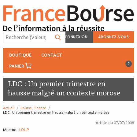
CONNEXION
ABONNEZ-VOUS
BOUTIQUE
CONTACT
0
PANIER
LDC : Un premier trimestre en
hausse malgré un contexte morose
Accueil
Bourse, Finance
page:
LDC : Un premier trimestre en hausse malgré un contexte morose
Article du
07/07/2008
Mnemo :
LOUP