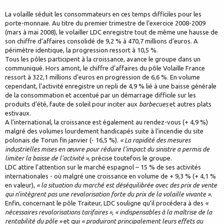
La volaille séduit les consommateurs en ces temps difficiles pour les
porte-monnaie. Au titre du premier trimestre de l’exercice 2008-2009
(mars à mai 2008), le volailler LDC enregistre tout de même une hausse de
son chiffre d’affaires consolidé de 9,2 % à 470,7 millions d’euros. A
périmètre identique, la progression ressort à 10,5 %.
Tous les pôles participent à la croissance, avance le groupe dans un
communiqué. Hors amont, le chiffre d’affaires du pôle Volaille France
ressort à 322,1 millions d’euros en progression de 6,6 %. En volume
cependant, l’activité enregistre un repli de 4,9 % lié à une baisse générale
de la consommation et accentué par un démarrage difficile sur les
produits d’été, faute de soleil pour inciter aux
barbecues
et autres plats
estivaux.
A l’international, la croissance est également au rendez-vous (+ 4,9 %)
malgré des volumes lourdement handicapés suite à l’incendie du site
polonais de Torun fin janvier (- 16,5 %).
« La rapidité des mesures
industrielles mises en œuvre pour réduire l’impact du sinistre a permis de
limiter la baisse de l’activité »
, précise toutefois le groupe.
LDC attire l’attention sur le marché espagnol – 15 % de ses activités
internationales - où malgré une croissance en volume de + 9,3 % (+ 4,1 %
en valeur),
« la situation du marché est déséquilibrée avec des prix de vente
qui n’intègrent pas une revalorisation forte du prix de la volaille vivante ».
Enfin, concernant le pôle Traiteur, LDC souligne qu’il procédera à des
«
nécessaires revalorisations tarifaires », « indispensables à la maîtrise de la
rentabilité du pôle »
et qui
« produiront principalement leurs effets au