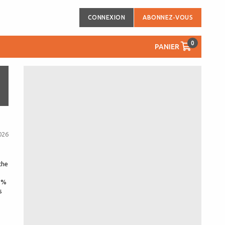
CONNEXION
ABONNEZ-VOUS
0
PANIER
026
che
.1%
s