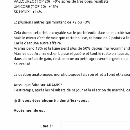
VALLOUREC (TOP 20) : +9% après de très bons résultats
UMICORE (TOP 20) : +15%
SK HYNIX : +14%
Et plusieurs autres qui montent de +2 ou +3%.
Cela donne cet effet incroyable sur le portefeuille dans un marché bai
Mais le mieux c'est de voir que cette hausse, ce bond de 2 points a
Car là c'est une autre affaire.
Aramis perd 18% et la ligne perd plus de 50% depuis ma recommand
Mais vu que Aramis est en baisse régulière et tout le reste en hausse, l
dans un océan de gain, c'est comme un petit agresseur hargneux qui 
neutralisé.
La gestion anatomique, morphologique fait son effet à fond et la séan
Aussi, que faire sur ARAMIS?
Il est temps, après les résultats de ce jour et la réaction du marché,
Si vous êtes abonné : identifiez-vous :
Accès membres
:
Email :