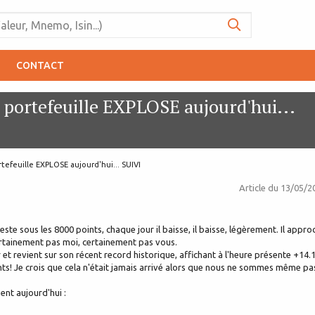
CONTACT
 portefeuille EXPLOSE aujourd'hui...
tefeuille EXPLOSE aujourd'hui... SUIVI
Article du
13/05/2
reste sous les 8000 points, chaque jour il baisse, il baisse, légèrement. Il appro
ertainement pas moi, certainement pas vous.
 et revient sur son récent record historique, affichant à l'heure présente +14
ints! Je crois que cela n'était jamais arrivé alors que nous ne sommes même pa
nt aujourd'hui :