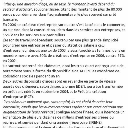
"Plus qu'une question d'âge, ou de sexe, le montant investi dépend du
secteur d'activité"
, souligne l'Insee, citant des montant de plus de 80.000
euros pour démarrer dans l'agroalimentaire, le plus souvent sur prêt
bancaire.
En 2006, un créateur d'entreprise sur quatre s'est lancé dans le commerce,
un sur cinq dans la construction, idem dans les services aux entreprises, et
15% dans les services aux particuliers.
L'essor du travail indépendant, soutenu par une plus grande simplicité
pour créer une entreprise et passer du statut de salarié à celui
d'entrepreneur depuis une loi de 2003, a aussi touché les femmes, dans un
moindre mesure avec 30% de créatrices d'entreprise en 2006, contre 27%
en 2002.
Il a surtout concerné des chômeurs, dont les trois quart ont reçu une aide,
notamment sous la forme du dispositif d'aide ACCRE les exonérant de
cotisations sociales pendant un an.
Deux autres dispositifs d'aides sont en revanche en perte de vitesse
auprès des chômeurs, selon l'Insee: la prime EDEN, qui a été transformée
en prêt sans intérêt en septembre 2004, et le Prêt à la création
d'entreprise (PCE).
"Les chômeurs indiquent que, sans emploi, ils ont choisi de créer leur
entreprise, tandis que les autres créateurs espèrent par cette création une
augmentation de leurs revenus"
, souligne encore l'Insee, qui a interrogé un
échantillon de plusieurs dizaines de milliers d'entreprises créées ou
reprises, et suivies pendant cinq années (répertoire SIRENE).
Le développement et la diversification des formes de travail indépendant