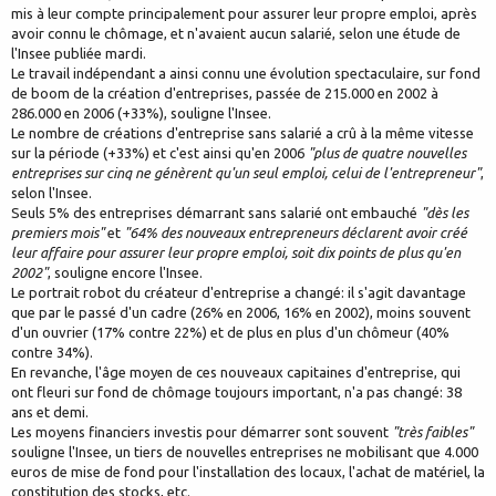
mis à leur compte principalement pour assurer leur propre emploi, après
avoir connu le chômage, et n'avaient aucun salarié, selon une étude de
l'Insee publiée mardi.
Le travail indépendant a ainsi connu une évolution spectaculaire, sur fond
de boom de la création d'entreprises, passée de 215.000 en 2002 à
286.000 en 2006 (+33%), souligne l'Insee.
Le nombre de créations d'entreprise sans salarié a crû à la même vitesse
sur la période (+33%) et c'est ainsi qu'en 2006
"plus de quatre nouvelles
entreprises sur cinq ne génèrent qu'un seul emploi, celui de l'entrepreneur"
,
selon l'Insee.
Seuls 5% des entreprises démarrant sans salarié ont embauché
"dès les
premiers mois"
et
"64% des nouveaux entrepreneurs déclarent avoir créé
leur affaire pour assurer leur propre emploi, soit dix points de plus qu'en
2002"
, souligne encore l'Insee.
Le portrait robot du créateur d'entreprise a changé: il s'agit davantage
que par le passé d'un cadre (26% en 2006, 16% en 2002), moins souvent
d'un ouvrier (17% contre 22%) et de plus en plus d'un chômeur (40%
contre 34%).
En revanche, l'âge moyen de ces nouveaux capitaines d'entreprise, qui
ont fleuri sur fond de chômage toujours important, n'a pas changé: 38
ans et demi.
Les moyens financiers investis pour démarrer sont souvent
"très faibles"
souligne l'Insee, un tiers de nouvelles entreprises ne mobilisant que 4.000
euros de mise de fond pour l'installation des locaux, l'achat de matériel, la
constitution des stocks, etc.