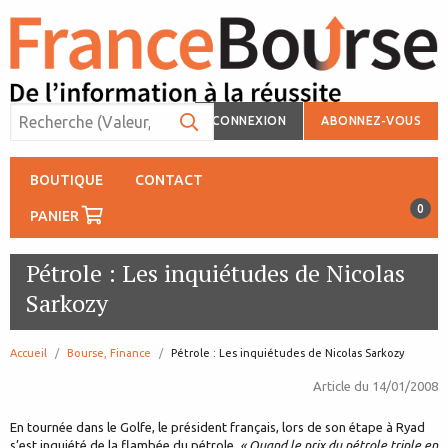
CONNEXION
ABONNEZ-VOUS
BOUTIQUE
CONTACT
0
PANIER
Pétrole : Les inquiétudes de Nicolas
Sarkozy
Accueil
Bourse, Finance
page:
Pétrole : Les inquiétudes de Nicolas Sarkozy
Article du
14/01/2008
En tournée dans le Golfe, le président français, lors de son étape à Ryad
s’est inquiété de la flambée du pétrole.
« Quand le prix du pétrole triple en