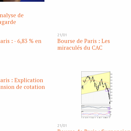
analyse de
agarde
21/01
ris : - 6,83 % en
Bourse de Paris : Les
miraculés du CAC
aris : Explication
ension de cotation
21/01