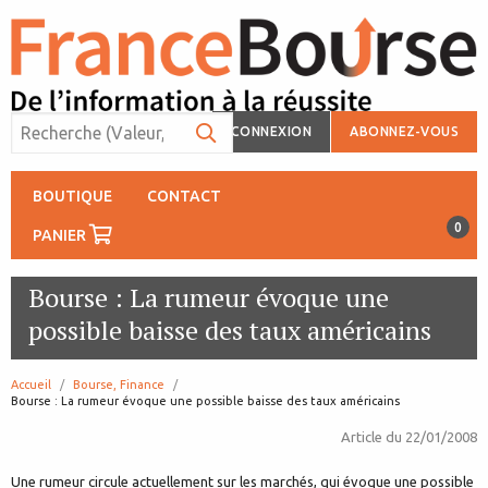
CONNEXION
ABONNEZ-VOUS
BOUTIQUE
CONTACT
0
PANIER
Bourse : La rumeur évoque une
possible baisse des taux américains
Accueil
Bourse, Finance
page:
Bourse : La rumeur évoque une possible baisse des taux américains
Article du
22/01/2008
Une rumeur circule actuellement sur les marchés, qui évoque une possible