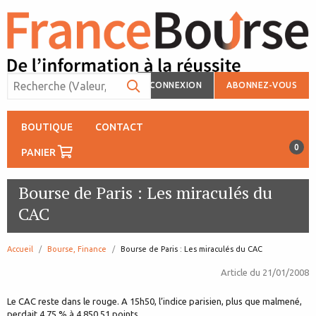
CONNEXION
ABONNEZ-VOUS
BOUTIQUE
CONTACT
0
PANIER
Bourse de Paris : Les miraculés du
CAC
Accueil
Bourse, Finance
page:
Bourse de Paris : Les miraculés du CAC
Article du
21/01/2008
Le CAC reste dans le rouge. A 15h50, l’indice parisien, plus que malmené,
perdait 4,75 % à 4 850,51 points.