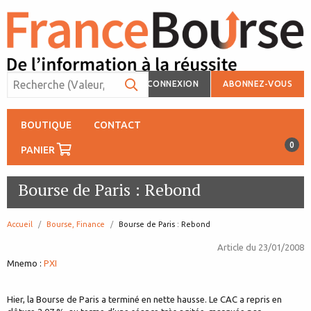
CONNEXION
ABONNEZ-VOUS
BOUTIQUE
CONTACT
0
PANIER
Bourse de Paris : Rebond
Accueil
Bourse, Finance
page:
Bourse de Paris : Rebond
Article du
23/01/2008
Mnemo :
PXI
Hier, la Bourse de Paris a terminé en nette hausse. Le CAC a repris en