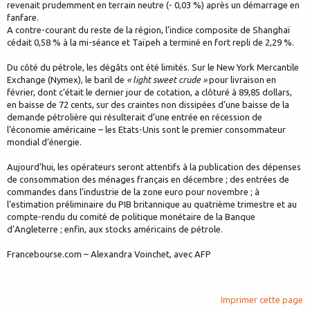
revenait prudemment en terrain neutre (- 0,03 %) après un démarrage en
fanfare.
A contre-courant du reste de la région, l’indice composite de Shanghaï
cédait 0,58 % à la mi-séance et Taïpeh a terminé en fort repli de 2,29 %.
Du côté du pétrole, les dégâts ont été limités. Sur le New York Mercantile
Exchange (Nymex), le baril de
« light sweet crude »
pour livraison en
février, dont c’était le dernier jour de cotation, a clôturé à 89,85 dollars,
en baisse de 72 cents, sur des craintes non dissipées d’une baisse de la
demande pétrolière qui résulterait d’une entrée en récession de
l’économie américaine – les Etats-Unis sont le premier consommateur
mondial d’énergie.
Aujourd’hui, les opérateurs seront attentifs à la publication des dépenses
de consommation des ménages français en décembre ; des entrées de
commandes dans l’industrie de la zone euro pour novembre ; à
l’estimation préliminaire du PIB britannique au quatrième trimestre et au
compte-rendu du comité de politique monétaire de la Banque
d’Angleterre ; enfin, aux stocks américains de pétrole.
Francebourse.com – Alexandra Voinchet, avec AFP
Imprimer cette page