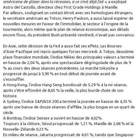
américaine de glisser dans la récession, si ce n’est déjà fait »
, a expliqué
Astro del Castollo, directeur chez First Grade Holdings à Manille.
Par ailleurs, soulignant un contact étroit avec ses homologues étrangers,
le secrétaire américain au Trésor, Henry Paulson, a aussi laissé espérer de
nouvelles mesures en faveur de l’immobilier, le secteur à l’origine de la
tourmente, alors même que le plan de relance économique, aux détails
encore flous, du président Bush présenté vendredi, n’avait pas convaincu.
En Asie, cette décision de la Fed a aussi fait ses effets. Les Bourses
d’Asie-Pacifique ont repris quelques forces mercredi. A Tokyo, deuxième
place financière mondiale, l’indice Nikkei des principales valeurs a terminé
en hausse de 2,04 %, après une spectaculaire dégringolade de plus de 9
% au cours des deux séances précédentes. Le marché tokyoïte a
progressé de jusqu'à 3,90 % en tout début de journée avant de
s’essouffler.
A Hong Kong, l’indice Hang Seng bondissait de 5,29 % à la mi-séance,
après s’être effondré de 8,65 % la veille, la plus lourde chute de son
histoire.
A Sydney, l’indice S&P/ASX 200 a terminé la journée en hausse de 4,35 %
après une baisse de douze séances d’affilée, la plus longue en un quart de
siècle.
A Bombay, l'indice Sensex a ouvert en hausse de 4,62%.
Toujours à la clôture, Séoul progressait de 1,21 %, Manille de 2,68 % et la
Nouvelle-Zélande 0,23 %.
En milieu de séance, Jakarta progressait de 4,61 %, tandis que Singapour