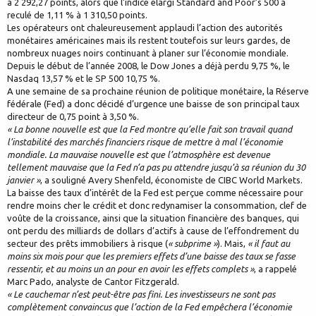
à 2 292,27 points, alors que l’indice élargi Standard and Poor’s 500 a
reculé de 1,11 % à 1 310,50 points.
Les opérateurs ont chaleureusement applaudi l’action des autorités
monétaires américaines mais ils restent toutefois sur leurs gardes, de
nombreux nuages noirs continuant à planer sur l’économie mondiale.
Depuis le début de l’année 2008, le Dow Jones a déjà perdu 9,75 %, le
Nasdaq 13,57 % et le SP 500 10,75 %.
A une semaine de sa prochaine réunion de politique monétaire, la Réserve
fédérale (Fed) a donc décidé d’urgence une baisse de son principal taux
directeur de 0,75 point à 3,50 %.
« La bonne nouvelle est que la Fed montre qu’elle fait son travail quand
l’instabilité des marchés financiers risque de mettre à mal l’économie
mondiale. La mauvaise nouvelle est que l’atmosphère est devenue
tellement mauvaise que la Fed n’a pas pu attendre jusqu’à sa réunion du 30
janvier »
, a souligné Avery Shenfeld, économiste de CIBC World Markets.
La baisse des taux d’intérêt de la Fed est perçue comme nécessaire pour
rendre moins cher le crédit et donc redynamiser la consommation, clef de
voûte de la croissance, ainsi que la situation financière des banques, qui
ont perdu des milliards de dollars d’actifs à cause de l’effondrement du
secteur des prêts immobiliers à risque (
« subprime »
). Mais,
« il faut au
moins six mois pour que les premiers effets d’une baisse des taux se fasse
ressentir, et au moins un an pour en avoir les effets complets »
, a rappelé
Marc Pado, analyste de Cantor Fitzgerald.
« Le cauchemar n’est peut-être pas fini. Les investisseurs ne sont pas
complètement convaincus que l’action de la Fed empêchera l’économie