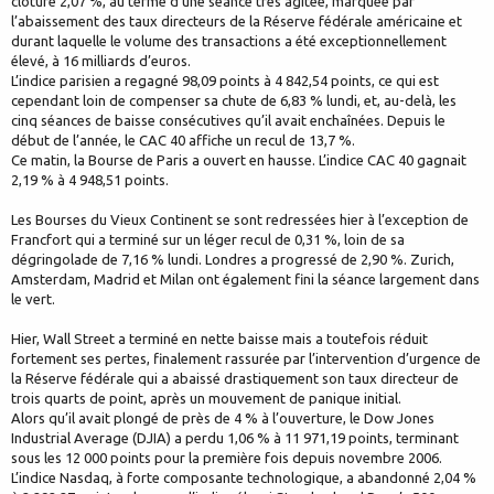
clôture 2,07 %, au terme d’une séance très agitée, marquée par
l’abaissement des taux directeurs de la Réserve fédérale américaine et
durant laquelle le volume des transactions a été exceptionnellement
élevé, à 16 milliards d’euros.
L’indice parisien a regagné 98,09 points à 4 842,54 points, ce qui est
cependant loin de compenser sa chute de 6,83 % lundi, et, au-delà, les
cinq séances de baisse consécutives qu’il avait enchaînées. Depuis le
début de l’année, le CAC 40 affiche un recul de 13,7 %.
Ce matin, la Bourse de Paris a ouvert en hausse. L’indice CAC 40 gagnait
2,19 % à 4 948,51 points.
Les Bourses du Vieux Continent se sont redressées hier à l’exception de
Francfort qui a terminé sur un léger recul de 0,31 %, loin de sa
dégringolade de 7,16 % lundi. Londres a progressé de 2,90 %. Zurich,
Amsterdam, Madrid et Milan ont également fini la séance largement dans
le vert.
Hier, Wall Street a terminé en nette baisse mais a toutefois réduit
fortement ses pertes, finalement rassurée par l’intervention d’urgence de
la Réserve fédérale qui a abaissé drastiquement son taux directeur de
trois quarts de point, après un mouvement de panique initial.
Alors qu’il avait plongé de près de 4 % à l’ouverture, le Dow Jones
Industrial Average (DJIA) a perdu 1,06 % à 11 971,19 points, terminant
sous les 12 000 points pour la première fois depuis novembre 2006.
L’indice Nasdaq, à forte composante technologique, a abandonné 2,04 %