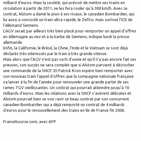
milliard d'euros. Mais la société, qui prévoit de mettre ses trains en
circulation à partir de 2011, ne les fera rouler qu'à 300 km/h. Avec ce
contrat, Alstom a damé le pion à ses rivaux, le canadien Bombardier, qui
lui aussi a concocté un train ultra-rapide, le Zefiro, mais surtout l'ICE de
l'allemand Siemens.
L’AGV serait par ailleurs très bien placé pour remporter un appel d'offres
en Allemagne au nez et à la barbe de Siemens, indique lundi la presse
allemande.
Enfin, la Californie, le Brésil, la Chine, l'Inde et le Vietnam se sont déjà
déclarés très intéressés par le train à très grande vitesse.
Mais alors que l’AGV n’est pas sorti d'usine et qu'il n'a pas encore fait ses
preuves, son succès ne sera complet que si Alstom parvient à décrocher
une commande de la SNCF. Et Patrick Kron espère bien remporter avec
son nouveau train l’appel d’offres que la compagnie nationale française
va lancer à la fin de l’année pour renouveler une grande partie de ses
rames TGV vieillissantes. Un contrat qui pourrait atteindre jusqu'à 10
milliards d'euros. Mais les relations avec la SNCF s’avèrent délicates et
Alstom pourrait bien se voir ravir ce beau contrat par son concurrent
canadien Bombardier qui a déjà remporté un contrat de 4 milliards
d’euros pour le renouvellement des trains en Ile de France fin 2006.
Francebourse.com, avec AFP