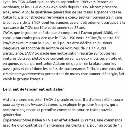
Lyon, les TGV Atlantique lancés en septembre 1989 vers Rennes et
Bordeaux, et les TGV duplex exploités depuis 1996, Alstom présente
ainsi, avec l'AGV, la quatrième génération de ses trains à grande vitesse.
Cette fois, le constructeur ferroviaire a conçu seul ce nouveau train, sans
le concours de la SNCF dont les équipes avaient étroitement participé à la
naissance du TGV, qui fête cette année ses 27 ans.
L'AGV, que le groupe n'hésite pas à comparer à l'avion géant A380, est
conçu pour rouler plus vite que le TGV : 350 voire 360 km/h, contre 320
km/h maximum pour le TGV Est. Il pourra être décliné en plusieurs
longueurs, en fonction du nombre de voitures, de 7 à 14. Autre
particularité, l'AGV possède une motorisation répartie sur toutes les
voitures du train, plutôt que concentrée sur les deux motrices en tête et
en queue, ce qui permet selon Alstom de gagner de la place pour les
passagers et de réduire les coûts de maintenance. Enfin, les moteurs dits
«
à aimants permanents
» permettent de moins consommer d'énergie, fait
valoir le groupe français.
Le client de lancement est italien
Alstom entend exporter l’AGV à grande échelle. Il a d’ailleurs été «
conçu
pour intégrer les besoins à l'export
», explique le groupe français, qui a
remporté en janvier sa première commande pour ce train nouvelle
génération.
L'opérateur privé italien NTV a en effet acheté 25 rames, une commande
assortie d'un contrat de maintenance sur trente ans, pour un total de 1,5