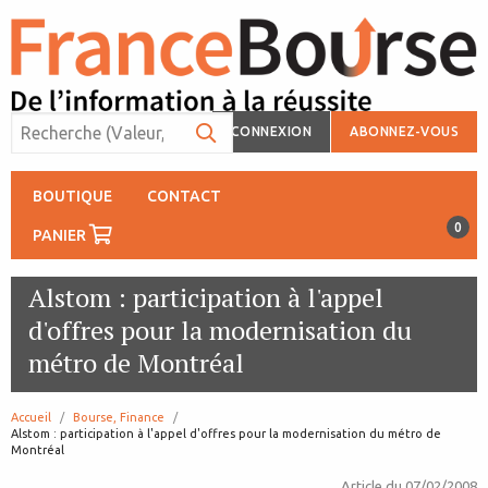
CONNEXION
ABONNEZ-VOUS
BOUTIQUE
CONTACT
0
PANIER
Alstom : participation à l'appel
d'offres pour la modernisation du
métro de Montréal
Accueil
Bourse, Finance
page:
Alstom : participation à l'appel d'offres pour la modernisation du métro de
Montréal
Article du
07/02/2008