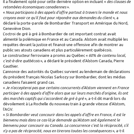
Il a finalement opté pour cette dernière option en incluant «
des clauses de
retombées économiques canadiennes
».
«
Nous participons à des appels d'offre partout à travers le monde et nous
croyons avoir ce qu'il faut pour répondre aux demandes du client
», a
déclaré la porte-parole de Bombardier Transport en Amérique du Nord,
Geneviève Dion.
L'octroi de gré à gré à Bombardier de cet important contrat avait
alimenté la polémique en France et au Canada. Alstom avait multiplié les
requêtes devant la justice et financé une offensive afin de montrer au
public ses atouts canadiens et plus particulièrement québécois.
Le constructeur ferroviaire a promis au Québec «
60% de contenu local,
c'est-à-dire québécois
», a déclaré le président d'Alstom Canada, Pierre
Gauthier.
L'annonce des autorités du Québec survient au lendemain de déclarations
du président français Nicolas Sarkozy sur Bombardier, dont les médias
canadiens faisaient grand cas.
«
Je n'accepterai pas que certains concurrents d'Alstom viennent en France
participer à des appels d'offre alors que sur leurs marchés d'origine, ils ont
des marchés captifs qui s'accordent de gré à gré
», a-t-il dit mardi lors du
dévoilement à La Rochelle du nouveau train à grande vitesse d'Alstom,
l'AGV.
«
Si Bombardier veut concourir dans les appels d'offre en France, il est le
bienvenu mais dans ce cas-là je demande qu'Alstom soit également le
bienvenu pour concourir au Canada. La concurrence c'est la réciprocité, s'il
n'y a pas de réciprocité, nous en tirerons toutes les conséquences
», a-t-il