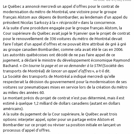
Le Québec a annoncé mercredi un appel d'offres pour le contrat de
modernisation du métro de Montréal, une victoire pour le groupe
français Alstom aux dépens de Bombardier, au lendemain d'un appel du
président Nicolas Sarkozy à la «
réciprocité
» dans la concurrence.
A la suite d'une procédure engagée par le groupe français Alstom, la
Cour supérieure du Québec avait jugé le 9 janvier que le projet de contrat
pour le renouvellement de 336 voitures du métro de Montréal devait
faire l'objet d'un appel d'offres et ne pouvait être attribué de gré à gré
au groupe canadien Bombardier, comme cela avait été le cas en 2006.
Les autorités québécoises ont décidé de ne pas faire appel de ce
jugement, a déclaré le ministre du développement économique Raymond
Bachand. «
On tourne la page et on va demander à la STM
(Société des
transports de Montréal)
de lancer un appel d'offres
», a-t-il dit.
La Société des transports de Montréal a indiqué mercredi qu'elle
respecterait la décision du gouvernement pour la modernisation de ses
voitures sur pneumatiques mises en service lors de la création du métro
au milieu des années 60.
Le montant précis du projet de contrat n'est pas déterminé, mais il est
estimé à quelque 1,2 milliard de dollars canadiens (autant en dollars
américains).
A la suite du jugement de la Cour supérieure, le Québec avait trois
options: interjeter appel, opter pour un partage entre Alstom et
Bombardier sur ce projet ou réviser sa position initiale en lançant un
processus d'appel d'offres.