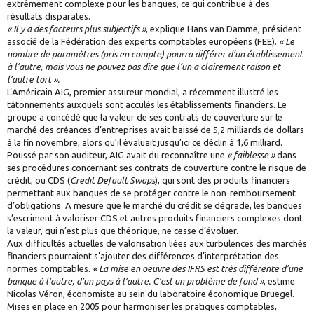
extrêmement complexe pour les banques, ce qui contribue à des
résultats disparates.
« Il y a des facteurs plus subjectifs »
, explique Hans van Damme, président
associé de la Fédération des experts comptables européens (FEE).
« Le
nombre de paramètres (pris en compte) pourra différer d’un établissement
à l’autre, mais vous ne pouvez pas dire que l’un a clairement raison et
l’autre tort ».
L’Américain AIG, premier assureur mondial, a récemment illustré les
tâtonnements auxquels sont acculés les établissements financiers. Le
groupe a concédé que la valeur de ses contrats de couverture sur le
marché des créances d’entreprises avait baissé de 5,2 milliards de dollars
à la fin novembre, alors qu’il évaluait jusqu’ici ce déclin à 1,6 milliard.
Poussé par son auditeur, AIG avait du reconnaître une
« faiblesse »
dans
ses procédures concernant ses contrats de couverture contre le risque de
crédit, ou CDS (
Credit Default Swaps
), qui sont des produits financiers
permettant aux banques de se protéger contre le non-remboursement
d’obligations. A mesure que le marché du crédit se dégrade, les banques
s’escriment à valoriser CDS et autres produits financiers complexes dont
la valeur, qui n’est plus que théorique, ne cesse d’évoluer.
Aux difficultés actuelles de valorisation liées aux turbulences des marchés
financiers pourraient s’ajouter des différences d’interprétation des
normes comptables.
« La mise en oeuvre des IFRS est très différente d’une
banque à l’autre, d’un pays à l’autre. C’est un problème de fond »
, estime
Nicolas Véron, économiste au sein du laboratoire économique Bruegel.
Mises en place en 2005 pour harmoniser les pratiques comptables,