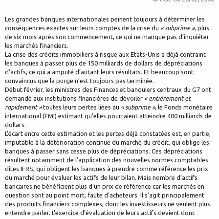
Les grandes banques internationales peinent toujours à déterminer les
conséquences exactes sur leurs comptes de la crise du
« subprime »
, plus
de six mois après son commencement, ce qui ne manque pas d’inquiéter
les marchés financiers.
La crise des crédits immobiliers à risque aux Etats-Unis a déjà contraint
les banques à passer plus de 150 milliards de dollars de dépréciations
d’actifs, ce qui a amputé d’autant leurs résultats. Et beaucoup sont
convaincus que la purge n’est toujours pas terminée.
Début février, les ministres des Finances et banquiers centraux du G7 ont
demandé aux institutions financières de dévoiler
« entièrement et
rapidement »
toutes leurs pertes liées au
« subprime »
, le Fonds monétaire
international (FMI) estimant qu’elles pourraient atteindre 400 milliards de
dollars.
L’écart entre cette estimation et les pertes déjà constatées est, en partie,
imputable à la détérioration continue du marché du crédit, qui oblige les
banques à passer sans cesse plus de dépréciations. Ces dépréciations
résultent notamment de l’application des nouvelles normes comptables
dites IFRS, qui obligent les banques à prendre comme référence les prix
du marché pour évaluer les actifs de leur bilan. Mais nombre d’actifs
bancaires ne bénéficient plus d’un prix de référence car les marchés en
question sont au point mort, faute d’acheteurs. Il s’agit principalement
des produits financiers complexes, dont les investisseurs ne veulent plus
entendre parler. L’exercice d’évaluation de leurs actifs devient donc