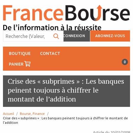
CONNEXION
ABONNEZ-VOUS
BOUTIQUE
CONTACT
0
PANIER
Crise des « subprimes » : Les banques
peinent toujours à chiffrer le
montant de l’addition
Accueil
Bourse, Finance
page:
Crise des « subprimes » : Les banques peinent toujours à chiffrer le montant de
l’addition
Article du
20/02/2008