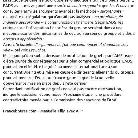
La tactique de défense du groupe aéronautique a donc échoué. Pourtant,
EADS avait mis au point une «
sorte de contre-rapport
» que
Les Echos
a pu
consulter. Parmi les arguments avancés : la méthode «
surprenante
»
d’enquête du régulateur qui n’aurait pas analyser «
au préalable, de
manière approfondie
» la communication financière. Selon EADS, les
critiques sur l’information financière du groupe seraient dues à une
méconnaissance des mécanismes de décision au sein du groupe et à des «
erreurs d'appréciation
».
Ainsi «
la bataille d'arguments ne fait que commencer et s'annonce très
vive
», prévoit
Les Echos
.
Mais quoiqu’il en soit la décision de notification de griefs par l’AMF risque
d’être lourde de conséquences sur le plan commercial et politique. EADS
pourrait en effet être fragilisé au niveau international face à son
concurrent Boeing et la mise en cause de dirigeants allemands du groupe
pourrait menacer l'équilibre franco-germanique de la nouvelle
gouvernance mise en place depuis l’été dernier.
Cependant, notification de griefs ne veut pas encore dire sanction,
indique le quotidien économique. Prochaine étape : une procédure
contradictoire menée par la Commission des sanctions de l'AMF.
Francebourse.com – Manuelle Tilly, avec AFP