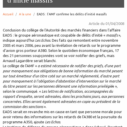
d’initié massifs
Accueil
A la une
page:
EADS : l’AMF confirme les délits d’initié massifs
Article du
01/04/2008
Conclusion du collège de l'Autorité des marchés financiers dans l’affaire
EADS : le groupe aéronautique est coupable de délits d’initié «
massifs
»,
indique aujourd’hui
Les Echos
. Des faits qui remontent entre novembre
2005 et mars 2006, peu avant la révélation de retards sur le programme
d'avion gros porteur A380. Selon le quotidien économique français, 17
des 21 personnes soupçonnées vont se voir notifier des griefs, mais
Arnaud Lagardère serait blanchi.
Le collège de l'AMF «
a estimé nécessaire de notifier des griefs, d’une part
pour manquement aux obligations de bonne information du marché pesant
sur tout émetteur d’un titre coté sur un marché réglementé, d’autre part
pour manquement à l’obligation d’abstention d’intervention sur le marché
du titre pesant sur les personnes détenant une information privilégié
e »,
selon le communiqué. «
Les lettres de notification, accompagnées du
rapport d’enquête, seront adressées, dans les prochains jours, aux personnes
concernées. Elles seront également adressées en copie au président de la
commission des sanctions
».
EADS serait en revanche mis en cause en tant que personne morale pour
avoir retenu des informations sur les retards de l'A380 et la poursuite du
programme A350, ajoute
Les Echos
.