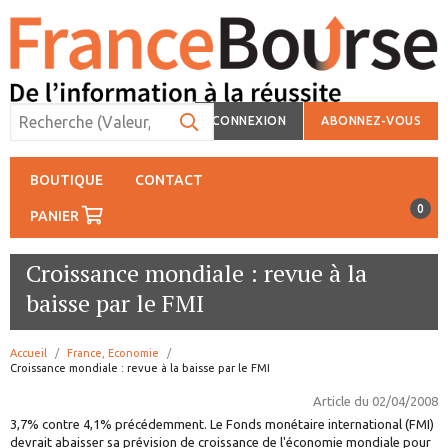
CONNEXION
ABONNEZ-VOUS
BOUTIQUE
CONTACT
0
PANIER
Croissance mondiale : revue à la
baisse par le FMI
Accueil
France, Economie
page:
Croissance mondiale : revue à la baisse par le FMI
Article du
02/04/2008
3,7% contre 4,1% précédemment. Le Fonds monétaire international (FMI)
devrait abaisser sa prévision de croissance de l'économie mondiale pour