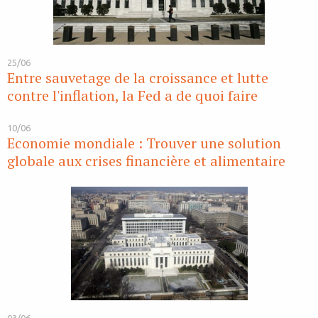
25/06
Entre sauvetage de la croissance et lutte
contre l'inflation, la Fed a de quoi faire
10/06
Economie mondiale : Trouver une solution
globale aux crises financière et alimentaire