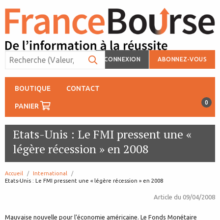
CONNEXION
ABONNEZ-VOUS
BOUTIQUE
CONTACT
0
PANIER
Etats-Unis : Le FMI pressent une «
légère récession » en 2008
Accueil
International
page:
Etats-Unis : Le FMI pressent une « légère récession » en 2008
Article du
09/04/2008
Mauvaise nouvelle pour l’économie américaine. Le Fonds Monétaire