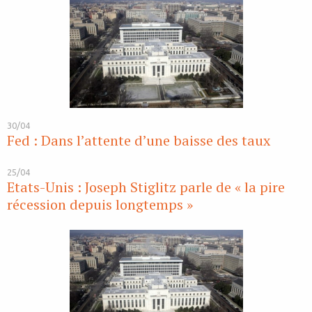
30/04
Fed : Dans l’attente d’une baisse des taux
25/04
Etats-Unis : Joseph Stiglitz parle de « la pire
récession depuis longtemps »