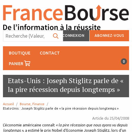
CONNEXION
ABONNEZ-VOUS
BOUTIQUE
CONTACT
0
PANIER
Etats-Unis : Joseph Stiglitz parle de «
la pire récession depuis longtemps »
Accueil
Bourse, Finance
page:
Etats-Unis : Joseph Stiglitz parle de « la pire récession depuis longtemps »
Article du
25/04/2008
L’économie américaine connaît
« la pire récession que nous ayons vu depuis
longtemps »
, a estimé le prix Nobel d’Economie Joseph Stiglitz, lors d’un