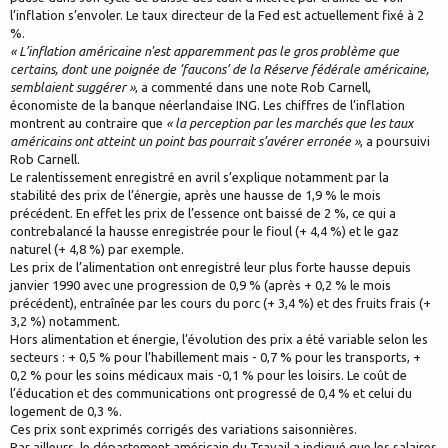
l’inflation s’envoler. Le taux directeur de la Fed est actuellement fixé à 2
%.
« L’inflation américaine n'est apparemment pas le gros problème que
certains, dont une poignée de ‘faucons’ de la Réserve fédérale américaine,
semblaient suggérer »
, a commenté dans une note Rob Carnell,
économiste de la banque néerlandaise ING. Les chiffres de l’inflation
montrent au contraire que
« la perception par les marchés que les taux
américains ont atteint un point bas pourrait s’avérer erronée »
, a poursuivi
Rob Carnell.
Le ralentissement enregistré en avril s’explique notamment par la
stabilité des prix de l’énergie, après une hausse de 1,9 % le mois
précédent. En effet les prix de l’essence ont baissé de 2 %, ce qui a
contrebalancé la hausse enregistrée pour le fioul (+ 4,4 %) et le gaz
naturel (+ 4,8 %) par exemple.
Les prix de l’alimentation ont enregistré leur plus forte hausse depuis
janvier 1990 avec une progression de 0,9 % (après + 0,2 % le mois
précédent), entraînée par les cours du porc (+ 3,4 %) et des fruits frais (+
3,2 %) notamment.
Hors alimentation et énergie, l’évolution des prix a été variable selon les
secteurs : + 0,5 % pour l’habillement mais - 0,7 % pour les transports, +
0,2 % pour les soins médicaux mais -0,1 % pour les loisirs. Le coût de
l’éducation et des communications ont progressé de 0,4 % et celui du
logement de 0,3 %.
Ces prix sont exprimés corrigés des variations saisonnières.
Par ailleurs, le département américain du Travail a indiqué que les salaires