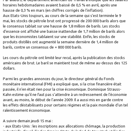
horaires hebdomadaires avaient baissé de 0,5 % en avril, après une
hausse de 0,3 % en mars (en chiffres corrigés de l’inflation).
Aux Etats-Unis toujours, au cours de la semaine qui s’est terminée le 9
mai, les stocks de pétrole brut ont progressé de 200 000 barils alors que
le consensus tablait sur une hausse de 1,8 million de barils. Les stocks
d’essence ont affiché une baisse inattendue de 1,7 million de barils alors
que les économistes tablaient sur une stabilité. Enfin, les stocks de
produits distillés ont augmenté la semaine dernière de 1,4 million de
barils, contre un consensus de + 800 000 barils.
Les cours du pétrole ont limité leur recul, après la publication des stocks
américains de brut. Le baril se maintient tout de même au-dessus des 125
dollars.
Parmi les grandes annonces du jour, le directeur général du Fonds
monétaire international (FMI) a expliqué que, si la crise financière était
passée, il n’en était rien pour la crise économique. Dominique Strauss-
Kahn estime qu’il ne faut pas s’attendre à un redressement de l’économie
avant, au moins, le début de l’année 2009. Il a aussi mis en garde contre
les effets déstabilisants pour certains régimes et la paix mondiale d’un tel
ralentissement économique.
A suivre demain jeudi 15 mai :
- aux Etats-Unis : les inscriptions aux allocations chômage, la production