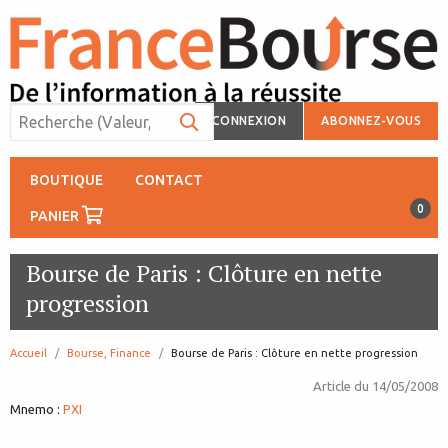
CONNEXION
ABONNEZ-VOUS
BOUTIQUE
CONTACT
0
PANIER
Bourse de Paris : Clôture en nette
progression
Accueil
Bourse, Finance
page:
Bourse de Paris : Clôture en nette progression
Article du
14/05/2008
Mnemo :
PXI