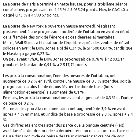
La Bourse de Paris a terminé en nette hausse, pour la troisième séance
consécutive, progressant de 1,13 % à 5 055,24 points. Hier, le CAC 40 a
gagné 0,45 % à 4 998,67 points.
La Bourse de New York a ouvert en hausse mercredi, réagissant
positivement à une progression modérée de l’inflation en avril en dépit
de la flambée des prix de l’énergie et des denrées alimentaires.
Mardi, Wall Street a fini autour de l’équilibre après des ventes de détail
solides en avril : le Dow Jones a cédé 0,34 %, le SP 500 0,04 %, tandis que
le Nasdaq a gagné 0,27 %.
Un peu avant 17h30, le Dow Jones progressait de 0,78 % à 12 932,14
points et le Nasdaq de 0,91 % à 2 517,71 points
Les prix à la consommation, l’une des mesures de l’inflation, ont
augmenté de 0,2 % en avril, contre une hausse de 0,3 % attendue, soit la
progression la plus faible depuis février. L’indice de base (hors
alimentation et énergie) a augmenté de 0,1 %.
En mars, les prix à la consommation avaient augmenté de 0,3 % et l’indice
de base de 0,2 %.
Sur un an, les prix à la consommation ont augmenté de 3,9 % en avril,
après + 4 % en mars, et l’indice de base a progressé de 2,3 %, après + 2,4
%.
Ces chiffres étaient très attendus parce que la banque centrale (Fed)
avait laissé entendre lors de sa dernière réunion qu’elle pourrait faire une
pause dans son cycle de baisse des taux d’intérêt par crainte de voir