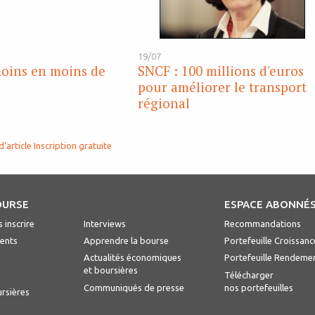
19/07
moins en moins de
SNCF : 100 millions d'euros
pour améliorer le transport
régional
d'article
Inscription gratuite
OURSE
ESPACE ABONNÉ
 inscrire
Interviews
Recommandations
ents
Apprendre la bourse
Portefeuille Croissanc
Actualités économiques
Portefeuille Rendeme
et boursières
Télécharger
Communiqués de presse
nos portefeuilles
ursières