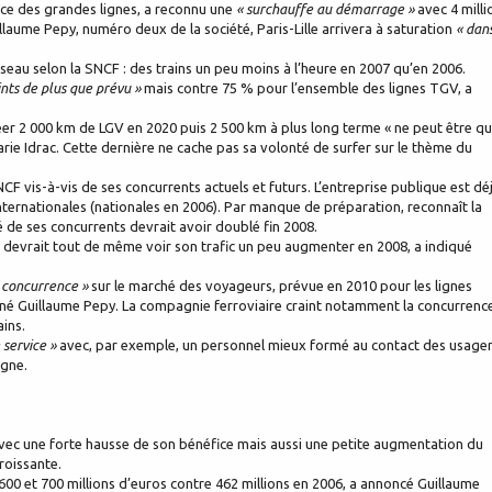
rice des grandes lignes, a reconnu une
« surchauffe au démarrage »
avec 4 milli
llaume Pepy, numéro deux de la société, Paris-Lille arrivera à saturation
« dan
eau selon la SNCF : des trains un peu moins à l’heure en 2007 qu’en 2006.
ints de plus que prévu »
mais contre 75 % pour l’ensemble des lignes TGV, a
éer 2 000 km de LGV en 2020 puis 2 500 km à plus long terme « ne peut être q
rie Idrac. Cette dernière ne cache pas sa volonté de surfer sur le thème du
CF vis-à-vis de ses concurrents actuels et futurs. L’entreprise publique est dé
internationales (nationales en 2006). Par manque de préparation, reconnaît la
é de ses concurrents devrait avoir doublé fin 2008.
fret devrait tout de même voir son trafic un peu augmenter en 2008, a indiqué
 concurrence »
sur le marché des voyageurs, prévue en 2010 pour les lignes
uligné Guillaume Pepy. La compagnie ferroviaire craint notamment la concurrenc
ins.
 service »
avec, par exemple, un personnel mieux formé au contact des usager
igne.
avec une forte hausse de son bénéfice mais aussi une petite augmentation du
roissante.
00 et 700 millions d’euros contre 462 millions en 2006, a annoncé Guillaume