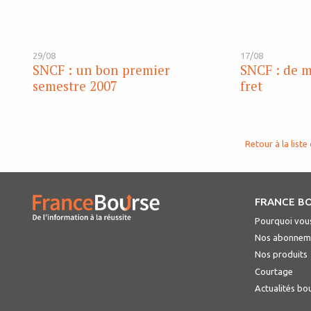
29/08
17/08
SNCF : un bon premier
SNCF : de 
semestre 2007
fret
Retour à la liste 
FRANCE B
Pourquoi vous
Nos abonnem
Nos produits
Courtage
Actualités bo