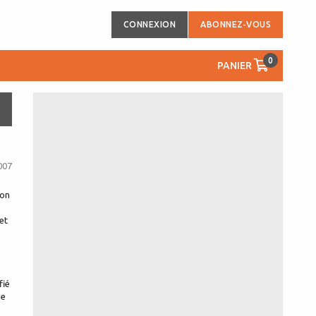
CONNEXION
ABONNEZ-VOUS
0
PANIER
007
ion
et
fié
de