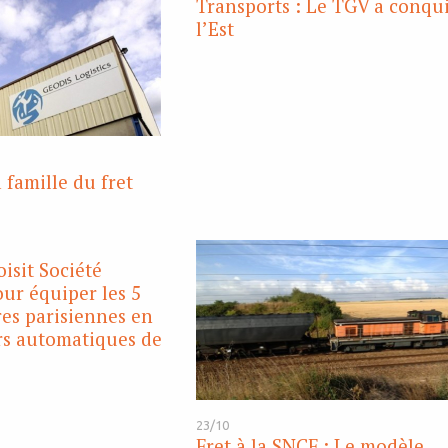
Transports : Le TGV a conqu
l’Est
 famille du fret
isit Société
ur équiper les 5
es parisiennes en
rs automatiques de
23/10
Fret à la SNCF : Le modèle