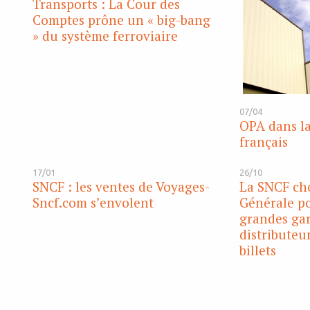
Transports : La Cour des
Comptes prône un « big-bang
» du système ferroviaire
07/04
OPA dans la
français
17/01
26/10
SNCF : les ventes de Voyages-
La SNCF cho
Sncf.com s’envolent
Générale po
grandes gar
distributeu
billets