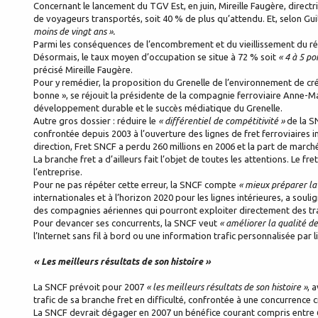
Concernant le lancement du TGV Est, en juin, Mireille Faugère, direct
de voyageurs transportés, soit 40 % de plus qu’attendu. Et, selon Gui
moins de vingt ans ».
Parmi les conséquences de l’encombrement et du vieillissement du rés
Désormais, le taux moyen d’occupation se situe à 72 % soit
« 4 à 5 po
précisé Mireille Faugère.
Pour y remédier, la proposition du Grenelle de l’environnement de cr
bonne », se réjouit la présidente de la compagnie ferroviaire Anne-Ma
développement durable et le succès médiatique du Grenelle.
Autre gros dossier : réduire le
« différentiel de compétitivité »
de la SN
confrontée depuis 2003 à l’ouverture des lignes de fret ferroviaires 
direction, Fret SNCF a perdu 260 millions en 2006 et la part de march
La branche fret a d’ailleurs fait l’objet de toutes les attentions. Le 
l’entreprise.
Pour ne pas répéter cette erreur, la SNCF compte
« mieux préparer la
internationales et à l’horizon 2020 pour les lignes intérieures, a so
des compagnies aériennes qui pourront exploiter directement des tra
Pour devancer ses concurrents, la SNCF veut
« améliorer la qualité de
l’Internet sans fil à bord ou une information trafic personnalisée par l
« Les meilleurs résultats de son histoire »
La SNCF prévoit pour 2007
« les meilleurs résultats de son histoire »
, 
trafic de sa branche fret en difficulté, confrontée à une concurrence c
La SNCF devrait dégager en 2007 un bénéfice courant compris entre 6