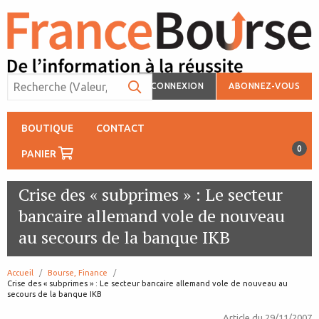
CONNEXION
ABONNEZ-VOUS
BOUTIQUE
CONTACT
0
PANIER
Crise des « subprimes » : Le secteur
bancaire allemand vole de nouveau
au secours de la banque IKB
Accueil
Bourse, Finance
page:
Crise des « subprimes » : Le secteur bancaire allemand vole de nouveau au
secours de la banque IKB
Article du
29/11/2007