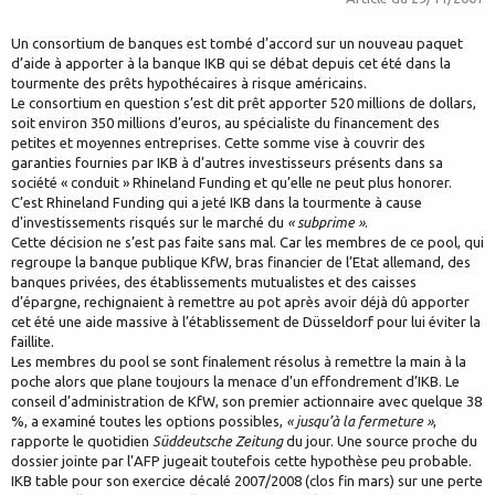
Un consortium de banques est tombé d’accord sur un nouveau paquet
d’aide à apporter à la banque IKB qui se débat depuis cet été dans la
tourmente des prêts hypothécaires à risque américains.
Le consortium en question s’est dit prêt apporter 520 millions de dollars,
soit environ 350 millions d’euros, au spécialiste du financement des
petites et moyennes entreprises. Cette somme vise à couvrir des
garanties fournies par IKB à d’autres investisseurs présents dans sa
société « conduit » Rhineland Funding et qu’elle ne peut plus honorer.
C’est Rhineland Funding qui a jeté IKB dans la tourmente à cause
d'investissements risqués sur le marché du
« subprime »
.
Cette décision ne s’est pas faite sans mal. Car les membres de ce pool, qui
regroupe la banque publique KfW, bras financier de l’Etat allemand, des
banques privées, des établissements mutualistes et des caisses
d’épargne, rechignaient à remettre au pot après avoir déjà dû apporter
cet été une aide massive à l’établissement de Düsseldorf pour lui éviter la
faillite.
Les membres du pool se sont finalement résolus à remettre la main à la
poche alors que plane toujours la menace d’un effondrement d’IKB. Le
conseil d’administration de KfW, son premier actionnaire avec quelque 38
%, a examiné toutes les options possibles,
« jusqu’à la fermeture »
,
rapporte le quotidien
Süddeutsche Zeitung
du jour. Une source proche du
dossier jointe par l’AFP jugeait toutefois cette hypothèse peu probable.
IKB table pour son exercice décalé 2007/2008 (clos fin mars) sur une perte