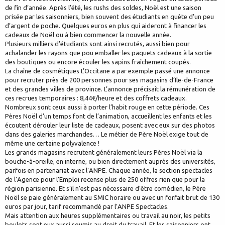
de fin d’année. Après l’été, les rushs des soldes, Noël est une saison
prisée par les saisonniers, bien souvent des étudiants en quête d’un peu
d’argent de poche. Quelques euros en plus qui aideront à financer les
cadeaux de Noël ou à bien commencer la nouvelle année.
Plusieurs milliers d’étudiants sont ainsi recrutés, aussi bien pour
achalander les rayons que pou emballer les paquets cadeaux à la sortie
des boutiques ou encore écouler les sapins fraîchement coupés.
La chaîne de cosmétiques L’Occitane a par exemple passé une annonce
pour recruter près de 200 personnes pour ses magasins d’Ile-de-France
et des grandes villes de province. L’annonce précisait la rémunération de
ces recrues temporaires : 8,44€/heure et des coffrets cadeaux.
Nombreux sont ceux aussi à porter l’habit rouge en cette période. Ces
Pères Noël d’un temps font de l’animation, accueillent les enfants et les
écoutent dérouler leur liste de cadeaux, posent avec eux sur des photos
dans des galeries marchandes… Le métier de Père Noël exige tout de
même une certaine polyvalence !
Les grands magasins recrutent généralement leurs Pères Noël via la
bouche-à-oreille, en interne, ou bien directement auprès des universités,
parfois en partenariat avec l’ANPE. Chaque année, la section spectacles
de l’Agence pour l’Emploi recense plus de 250 offres rien que pour la
région parisienne. Et s’il n’est pas nécessaire d’être comédien, le Père
Noël se paie généralement au SMIC horaire ou avec un forfait brut de 130
euros par jour, tarif recommandé par l’ANPE Spectacles.
Mais attention aux heures supplémentaires ou travail au noir, les petits
boulots sont eux aussi soumis au droit du travail. Et les saisonniers ont