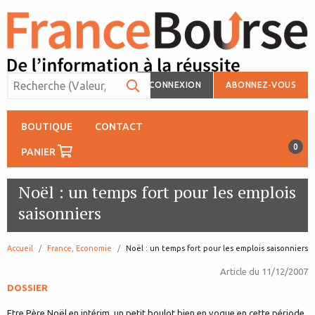
CONNEXION
ABONNEZ-VOUS
BOUTIQUE
CONTACT
0
PANIER
Noël : un temps fort pour les emplois
saisonniers
Accueil
France, Economie
page:
Noël : un temps fort pour les emplois saisonniers
Article du
11/12/2007
DOSSIER
Etre Père Noël en intérim, un petit boulot bien en vogue en cette période