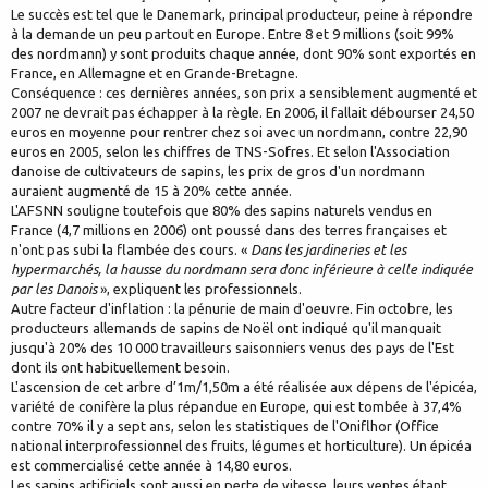
Le succès est tel que le Danemark, principal producteur, peine à répondre
à la demande un peu partout en Europe. Entre 8 et 9 millions (soit 99%
des nordmann) y sont produits chaque année, dont 90% sont exportés en
France, en Allemagne et en Grande-Bretagne.
Conséquence : ces dernières années, son prix a sensiblement augmenté et
2007 ne devrait pas échapper à la règle. En 2006, il fallait débourser 24,50
euros en moyenne pour rentrer chez soi avec un nordmann, contre 22,90
euros en 2005, selon les chiffres de TNS-Sofres. Et selon l'Association
danoise de cultivateurs de sapins, les prix de gros d'un nordmann
auraient augmenté de 15 à 20% cette année.
L'AFSNN souligne toutefois que 80% des sapins naturels vendus en
France (4,7 millions en 2006) ont poussé dans des terres françaises et
n'ont pas subi la flambée des cours. «
Dans les jardineries et les
hypermarchés, la hausse du nordmann sera donc inférieure à celle indiquée
par les Danois
», expliquent les professionnels.
Autre facteur d'inflation : la pénurie de main d'oeuvre. Fin octobre, les
producteurs allemands de sapins de Noël ont indiqué qu'il manquait
jusqu'à 20% des 10 000 travailleurs saisonniers venus des pays de l'Est
dont ils ont habituellement besoin.
L'ascension de cet arbre d’1m/1,50m a été réalisée aux dépens de l'épicéa,
variété de conifère la plus répandue en Europe, qui est tombée à 37,4%
contre 70% il y a sept ans, selon les statistiques de l'Oniflhor (Office
national interprofessionnel des fruits, légumes et horticulture). Un épicéa
est commercialisé cette année à 14,80 euros.
Les sapins artificiels sont aussi en perte de vitesse, leurs ventes étant