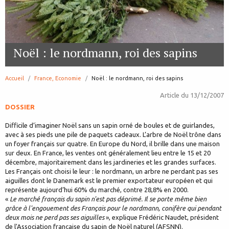
Noël : le nordmann, roi des sapins
Accueil
France, Economie
page:
Noël : le nordmann, roi des sapins
Article du
13/12/2007
DOSSIER
Difficile d’imaginer Noël sans un sapin orné de boules et de guirlandes,
avec à ses pieds une pile de paquets cadeaux. L’arbre de Noël trône dans
un foyer français sur quatre. En Europe du Nord, il brille dans une maison
sur deux. En France, les ventes ont généralement lieu entre le 15 et 20
décembre, majoritairement dans les jardineries et les grandes surfaces.
Les Français ont choisi le leur : le nordmann, un arbre ne perdant pas ses
aiguilles dont le Danemark est le premier exportateur européen et qui
représente aujourd’hui 60% du marché, contre 28,8% en 2000.
«
Le marché français du sapin n'est pas déprimé. Il se porte même bien
grâce à l'engouement des Français pour le nordmann, conifère qui pendant
deux mois ne perd pas ses aiguilles
», explique Frédéric Naudet, président
de l'Association française du sapin de Noël naturel (AFSNN).