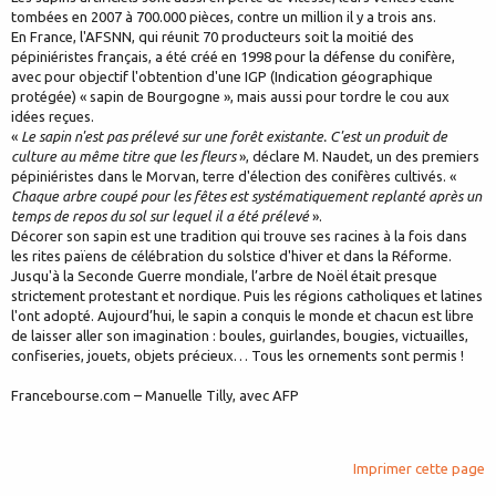
tombées en 2007 à 700.000 pièces, contre un million il y a trois ans.
En France, l'AFSNN, qui réunit 70 producteurs soit la moitié des
pépiniéristes français, a été créé en 1998 pour la défense du conifère,
avec pour objectif l'obtention d'une IGP (Indication géographique
protégée) « sapin de Bourgogne », mais aussi pour tordre le cou aux
idées reçues.
«
Le sapin n'est pas prélevé sur une forêt existante. C'est un produit de
culture au même titre que les fleurs
», déclare M. Naudet, un des premiers
pépiniéristes dans le Morvan, terre d'élection des conifères cultivés. «
Chaque arbre coupé pour les fêtes est systématiquement replanté après un
temps de repos du sol sur lequel il a été prélevé
».
Décorer son sapin est une tradition qui trouve ses racines à la fois dans
les rites païens de célébration du solstice d'hiver et dans la Réforme.
Jusqu'à la Seconde Guerre mondiale, l’arbre de Noël était presque
strictement protestant et nordique. Puis les régions catholiques et latines
l'ont adopté. Aujourd’hui, le sapin a conquis le monde et chacun est libre
de laisser aller son imagination : boules, guirlandes, bougies, victuailles,
confiseries, jouets, objets précieux… Tous les ornements sont permis !
Francebourse.com – Manuelle Tilly, avec AFP
Imprimer cette page