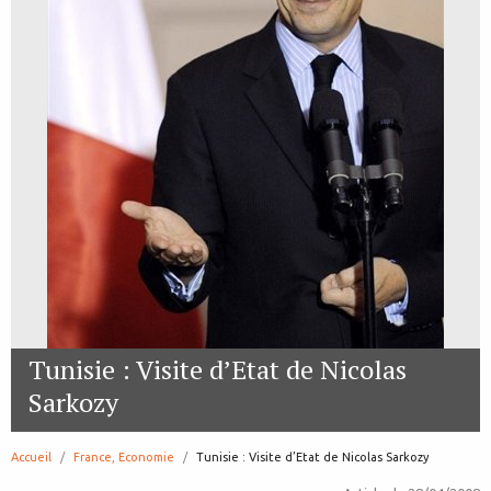
Tunisie : Visite d’Etat de Nicolas
Sarkozy
Accueil
France, Economie
page:
Tunisie : Visite d’Etat de Nicolas Sarkozy