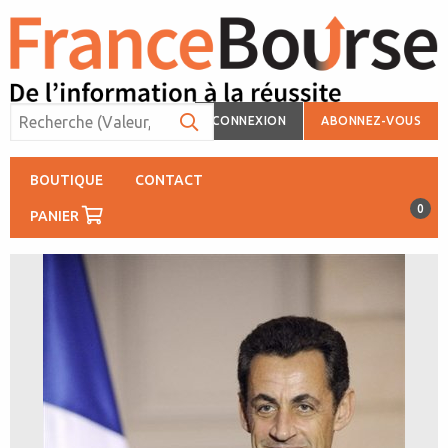
CONNEXION
ABONNEZ-VOUS
BOUTIQUE
CONTACT
0
PANIER