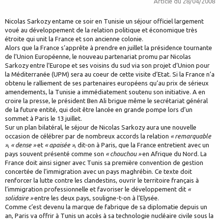
Article du
28/04/2008
Nicolas Sarkozy entame ce soir en Tunisie un séjour officiel largement
voué au développement de la relation politique et économique très
étroite qui unit la France et son ancienne colonie.
Alors que la France s’apprête à prendre en juillet la présidence tournante
de l’Union Européenne, le nouveau partenariat promu par Nicolas
Sarkozy entre l’Europe et ses voisins du sud via son projet d’Union pour
la Méditerranée (UPM) sera au coeur de cette visite d’Etat. Si la France n’a
obtenu le ralliement de ses partenaires européens qu’au prix de sérieux
amendements, la Tunisie a immédiatement soutenu son initiative. A en
croire la presse, le président Ben Ali brigue même le secrétariat général
de la future entité, qui doit être lancée en grande pompe lors d’un
sommet à Paris le 13 juillet.
Sur un plan bilatéral, le séjour de Nicolas Sarkozy aura une nouvelle
occasion de célébrer par de nombreux accords la relation
« remarquable
»
,
« dense »
et
« apaisée »
, dit-on à Paris, que la France entretient avec un
pays souvent présenté comme son
« chouchou »
en Afrique du Nord. La
France doit ainsi signer avec Tunis sa première convention de gestion
concertée de l’immigration avec un pays maghrébin. Ce texte doit
renforcer la lutte contre les clandestins, ouvrir le territoire français à
l’immigration professionnelle et favoriser le développement dit
«
solidaire »
entre les deux pays, souligne-t-on à l’Elysée.
Comme c’est devenu la marque de fabrique de sa diplomatie depuis un
an, Paris va offrir à Tunis un accès à sa technologie nucléaire civile sous la