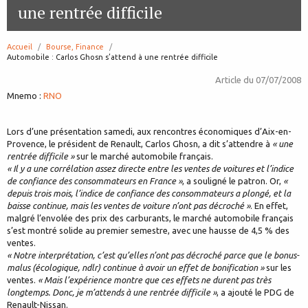
une rentrée difficile
Accueil
Bourse, Finance
page:
Automobile : Carlos Ghosn s’attend à une rentrée difficile
Article du
07/07/2008
Mnemo :
RNO
Lors d’une présentation samedi, aux rencontres économiques d’Aix-en-
Provence, le président de Renault, Carlos Ghosn, a dit s’attendre à
« une
rentrée difficile »
sur le marché automobile français.
« Il y a une corrélation assez directe entre les ventes de voitures et l’indice
de confiance des consommateurs en France »
, a souligné le patron. Or,
«
depuis trois mois, l’indice de confiance des consommateurs a plongé, et la
baisse continue, mais les ventes de voiture n’ont pas décroché »
. En effet,
malgré l’envolée des prix des carburants, le marché automobile français
s’est montré solide au premier semestre, avec une hausse de 4,5 % des
ventes.
« Notre interprétation, c’est qu’elles n’ont pas décroché parce que le bonus-
malus (écologique, ndlr) continue à avoir un effet de bonification »
sur les
ventes.
« Mais l’expérience montre que ces effets ne durent pas très
longtemps. Donc, je m’attends à une rentrée difficile »
, a ajouté le PDG de
Renault-Nissan.