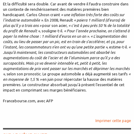
Et la difficulté sera double. Car avant de vendre il faudra construire dans
un contexte de renchérissement des matières premières bien
handicapant. Carlos Ghosn craint
« une inflation très forte des coûts sur
l’industrie automobile »
. En 2008, Renault
« paiera 1 milliard (d’euros) de
plus qu’il y a trois ans »
pour son acier,
« c’est à peu près 50 % de la totalité
du profit de Renault »
, souligne-t-il.
« Pour l’année prochaine, on s’attend à
payer la même chose : 1 milliard d’euros en un an ». « L’augmentation des
coûts, au lieu de passer par un pic, est en train de s’accélérer, et ça, pour
l’instant, les consommateurs n’en ont vu qu'une petite partie »
, estime-t-il.
«
Jusqu’à maintenant, les constructeurs automobiles ont absorbé les
augmentations du coût de l’acier et de l’aluminium parce qu’il y a des
surcapacités. Mais ça va devenir intenable et, petit à petit, les
augmentations de prix vont passer sur les marchés et déprimer les marchés
»
, selon son pronostic. Le groupe automobile a déjà augmenté ses tarifs
«
en moyenne de 1,5 % »
en juin pour répercuter la hausse des matières
premières. Le constructeur absorbait jusqu’à présent l’essentiel de cet
impact en comprimant ses marges bénéficiaires.
Francebourse.com, avec AFP
Imprimer cette page