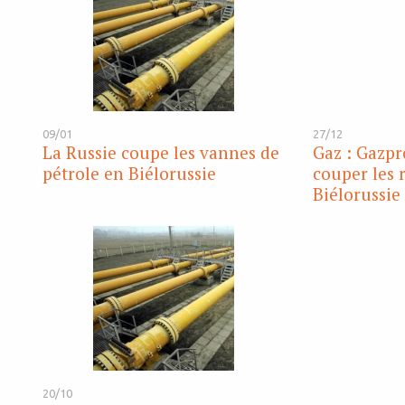
09/01
27/12
La Russie coupe les vannes de
Gaz : Gazpr
pétrole en Biélorussie
couper les r
Biélorussie
20/10