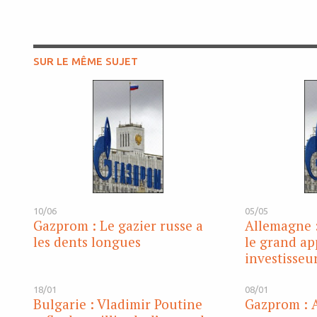
SUR LE MÊME SUJET
10/06
05/05
Gazprom : Le gazier russe a
Allemagne :
les dents longues
le grand ap
investisseu
18/01
08/01
Bulgarie : Vladimir Poutine
Gazprom : A