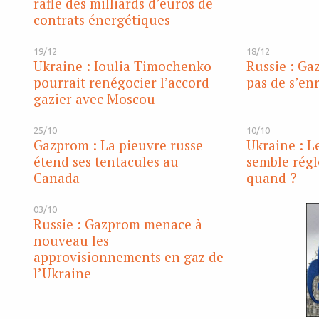
rafle des milliards d’euros de
contrats énergétiques
19/12
18/12
Ukraine : Ioulia Timochenko
Russie : Ga
pourrait renégocier l’accord
pas de s’enr
gazier avec Moscou
25/10
10/10
Gazprom : La pieuvre russe
Ukraine : L
étend ses tentacules au
semble régl
Canada
quand ?
03/10
Russie : Gazprom menace à
nouveau les
approvisionnements en gaz de
l’Ukraine