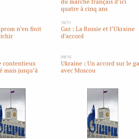
du marché français d’ici
quatre à cinq ans
16/11
zprom n’en finit
Gaz : La Russie et l’Ukraine
ichir
d’accord
09/10
e contentieux
Ukraine : Un accord sur le g
é mais jusqu’à
avec Moscou