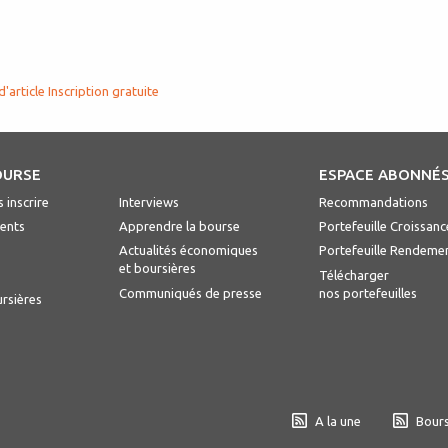
d'article
Inscription gratuite
OURSE
ESPACE ABONNÉ
 inscrire
Interviews
Recommandations
ents
Apprendre la bourse
Portefeuille Croissanc
Actualités économiques
Portefeuille Rendeme
et boursières
Télécharger
Communiqués de presse
nos portefeuilles
ursières
A la une
Bours