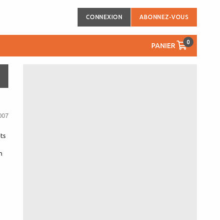
CONNEXION
ABONNEZ-VOUS
0
PANIER
007
ts
n