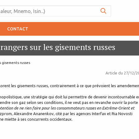
CONTACT
rangers sur les gisements russes
s gisements russes
Article du
27/12/2
orent les gisements russes, contrairement à ce que prévoient les amendemen
opolistique, une stratégie qui doit lui permettre de devenir incontournable e
dre son gaz selon ses conditions, il ne veut pas en revanche ouvrir la porte
intention de ne rien faire pour les consommateurs russes en Extrême-Orient et
Gazprom, Alexandre Ananenkov, cité par les agences Interfax et Ria Novosti
ne miette à ses concurrents occidentaux.