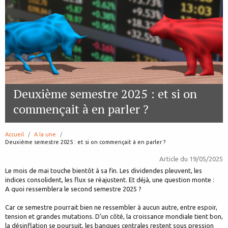
Deuxième semestre 2025 : et si on
commençait à en parler ?
Accueil
A la une
page:
Deuxième semestre 2025 : et si on commençait à en parler ?
Article du
19/05/2025
Le mois de mai touche bientôt à sa fin. Les dividendes pleuvent, les
indices consolident, les flux se réajustent. Et déjà, une question monte :
A quoi ressemblera le second semestre 2025 ?
Car ce semestre pourrait bien ne ressembler à aucun autre, entre espoir,
tension et grandes mutations. D’un côté, la croissance mondiale tient bon,
la désinflation se poursuit, les banques centrales restent sous pression