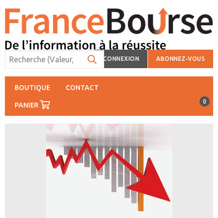
CONNEXION
ABONNEZ-VOUS
BOUTIQUE
CONTACT
0
PANIER