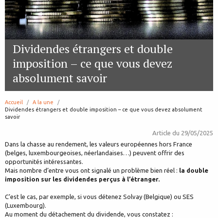
Dividendes étrangers et double
imposition – ce que vous devez
absolument savoir
Accueil
A la une
page:
Dividendes étrangers et double imposition – ce que vous devez absolument
savoir
Article du
29/05/2025
Dans la chasse au rendement, les valeurs européennes hors France
(belges, luxembourgeoises, néerlandaises…) peuvent offrir des
opportunités intéressantes.
Mais nombre d’entre vous ont signalé un problème bien réel :
la double
imposition sur les dividendes perçus à l’étranger.
C’est le cas, par exemple, si vous détenez Solvay (Belgique) ou SES
(Luxembourg).
Au moment du détachement du dividende, vous constatez :