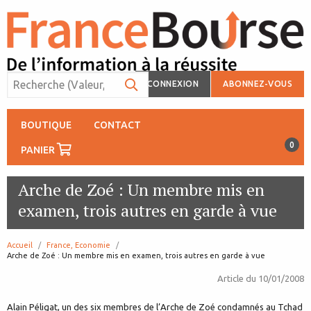
CONNEXION
ABONNEZ-VOUS
BOUTIQUE
CONTACT
0
PANIER
Arche de Zoé : Un membre mis en
examen, trois autres en garde à vue
Accueil
France, Economie
page:
Arche de Zoé : Un membre mis en examen, trois autres en garde à vue
Article du
10/01/2008
Alain Péligat, un des six membres de l’Arche de Zoé condamnés au Tchad