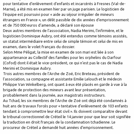
pour tentative d’enlèvement d’enfants et incarcérés à Fresnes (Val-de-
Marne), a été mis en examen hier par un juge parisien. Le logisticien de
l’équipe est poursuivi pour « aide au séjour irrégulier de mineurs
étrangers en France », un délit passible de dix années d’emprisonnement
et de 750 000 euros d’amende, a déclaré son épouse
Deux autres membres de l’association, Nadia Merimi, l’infirmière, et le
logisticien Dominique Aubry, ont été entendus comme témoins assistés,
un statut intermédiaire entre celui de simple témoin et celui de mis en
examen, dans le volet français du dossier.
Selon Mme Péligat, la mise en examen de son mari est liée à son
appartenance au Collectif des familles pour les orphelins du Darfour
(Cofod) dont il était le vice-président, ce qui n’est pas le cas de Nadia
Merimi et Dominique Aubry.
Trois autres membres de l’Arche de Zoé, Eric Breteau, président de
l’association, sa compagne et assistante Emilie Lelouch et le médecin
Philippe Van Winkelberg, ont quant à eux été placés en garde à vue à la
brigade de protection des mineurs avant leur présentation,
probablement dans la journée, aux magistrats instructeurs.
Au Tchad, les six membres de l’Arche de Zoé ont déjà été condamnés à
huit ans de travaux forcés pour « tentative d’enlèvement de 103 enfants
tendant à compromettre leur état civil ». Ils doivent comparaître devant
le tribunal correctionnel de Créteil le 14 janvier pour que leur soit signifiée
la traduction en droit français de la condamnation tchadienne. Le
procureur de Créteil a demandé huit années d’emprisonnement.