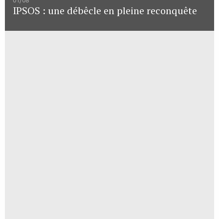
IPSOS : une débêcle en pleine reconquête