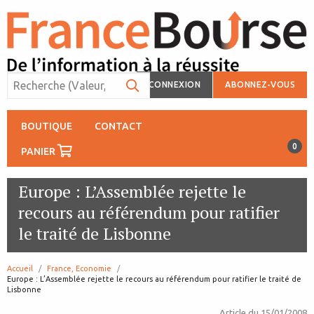
CONNEXION
ABONNEZ-VOUS
BOUTIQUE
CONTACT
0
PANIER
Europe : L’Assemblée rejette le
recours au référendum pour ratifier
le traité de Lisbonne
Accueil
France, Economie
page:
Europe : L’Assemblée rejette le recours au référendum pour ratifier le traité de
Lisbonne
Article du
15/01/2008