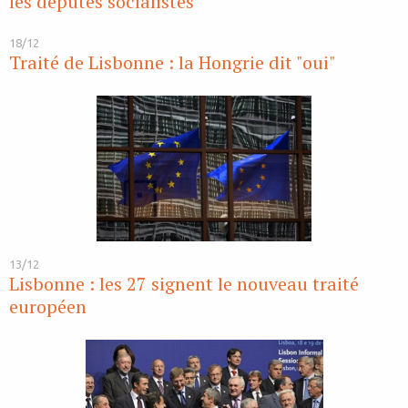
les députés socialistes
18/12
Traité de Lisbonne : la Hongrie dit "oui"
13/12
Lisbonne : les 27 signent le nouveau traité
européen