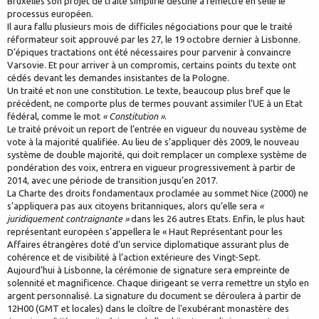
Bruxelles son projet de traité simplifié destiné à remettre en selle le
processus européen.
Il aura fallu plusieurs mois de difficiles négociations pour que le traité
réformateur soit approuvé par les 27, le 19 octobre dernier à Lisbonne.
D’épiques tractations ont été nécessaires pour parvenir à convaincre
Varsovie. Et pour arriver à un compromis, certains points du texte ont
cédés devant les demandes insistantes de la Pologne.
Un traité et non une constitution. Le texte, beaucoup plus bref que le
précédent, ne comporte plus de termes pouvant assimiler l’UE à un Etat
fédéral, comme le mot
« Constitution »
.
Le traité prévoit un report de l’entrée en vigueur du nouveau système de
vote à la majorité qualifiée. Au lieu de s’appliquer dès 2009, le nouveau
système de double majorité, qui doit remplacer un complexe système de
pondération des voix, entrera en vigueur progressivement à partir de
2014, avec une période de transition jusqu’en 2017.
La Charte des droits fondamentaux proclamée au sommet Nice (2000) ne
s’appliquera pas aux citoyens britanniques, alors qu’elle sera
«
juridiquement contraignante »
dans les 26 autres Etats. Enfin, le plus haut
représentant européen s’appellera le « Haut Représentant pour les
Affaires étrangères doté d’un service diplomatique assurant plus de
cohérence et de visibilité à l’action extérieure des Vingt-Sept.
Aujourd’hui à Lisbonne, la cérémonie de signature sera empreinte de
solennité et magnificence. Chaque dirigeant se verra remettre un stylo en
argent personnalisé. La signature du document se déroulera à partir de
12H00 (GMT et locales) dans le cloître de l'exubérant monastère des