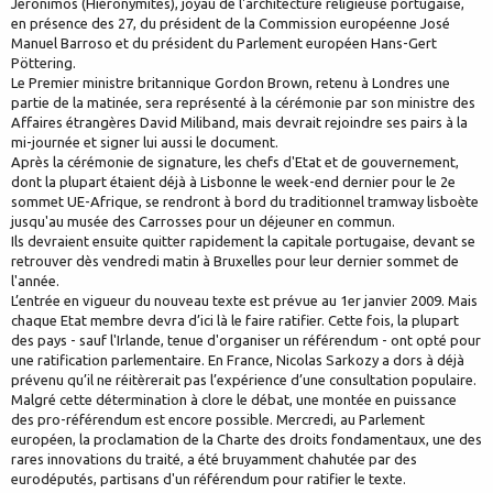
Jeronimos (Hiéronymites), joyau de l'architecture religieuse portugaise,
en présence des 27, du président de la Commission européenne José
Manuel Barroso et du président du Parlement européen Hans-Gert
Pöttering.
Le Premier ministre britannique Gordon Brown, retenu à Londres une
partie de la matinée, sera représenté à la cérémonie par son ministre des
Affaires étrangères David Miliband, mais devrait rejoindre ses pairs à la
mi-journée et signer lui aussi le document.
Après la cérémonie de signature, les chefs d'Etat et de gouvernement,
dont la plupart étaient déjà à Lisbonne le week-end dernier pour le 2e
sommet UE-Afrique, se rendront à bord du traditionnel tramway lisboète
jusqu'au musée des Carrosses pour un déjeuner en commun.
Ils devraient ensuite quitter rapidement la capitale portugaise, devant se
retrouver dès vendredi matin à Bruxelles pour leur dernier sommet de
l'année.
L’entrée en vigueur du nouveau texte est prévue au 1er janvier 2009. Mais
chaque Etat membre devra d’ici là le faire ratifier. Cette fois, la plupart
des pays - sauf l'Irlande, tenue d'organiser un référendum - ont opté pour
une ratification parlementaire. En France, Nicolas Sarkozy a dors à déjà
prévenu qu’il ne réitèrerait pas l’expérience d’une consultation populaire.
Malgré cette détermination à clore le débat, une montée en puissance
des pro-référendum est encore possible. Mercredi, au Parlement
européen, la proclamation de la Charte des droits fondamentaux, une des
rares innovations du traité, a été bruyamment chahutée par des
eurodéputés, partisans d'un référendum pour ratifier le texte.