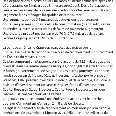
Des dépréciations d’actifs de 18,1 milliards au dernier trimestre après des
dépréciations de 3 milliards au trimestre précédent. Des dépréciations
liées à l’écroulement de la valeur des crédits hypothécaires accordés trop
largement à des ménages incapables de rembourser.
Une augmentation de 3,3 milliards des provisions pour créances
douteuses passées sur des prêts à la consommation (crédit auto, cartes
de crédits...), autre secteur où les défauts de paiement augmentent.
Une chute du produit net bancaire de 70 % à 7,2 milliards de dollars.
Le titre Citigroup a perdu 40 % depuis octobre.
La banque américaine Citigroup était plus que mal en point.
Son salut est venu de l’annonce d’un plan de renflouement. Et notamment
de l’Asie et du Moyen-Orient.
Ce plan comprend un placement privé d’actions de 12,5 milliards auprès
d’investisseurs, essentiellement asiatiques, dont 6,88 milliards fournis par
le fonds gouvernemental de Singapour. Les autres pourvoyeurs sont le
fonds souverain du Koweit (Kuwait Investment Authority), le prince al-
Walid bin Talal, premier investisseur individuel de la banque, ainsi que la
division d’investissement du New Jersey, les fonds d’investissement
Capital Research Global Investors, Capital World Investors, ainsi que
l’ancien PDG Sanford Weill et sa famille.
Citigroup a en outre annoncé une émission d’actions sur le marché
boursier d’un montant d’environ 2 milliards de dollars.
Il s’agit là du second plan de renflouement en trois mois pour la banque
américaine : fin novembre, Citigroup avait déjà obtenu 7,5 milliards du